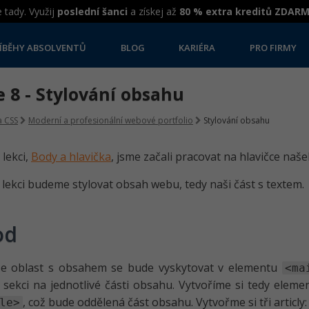
 tady. Využij
poslední šanci
a získej až
80 % extra kreditů ZDAR
ÍBĚHY ABSOLVENTŮ
BLOG
KARIÉRA
PRO FIRMY
 8 - Stylování obsahu
 CSS
Moderní a profesionální webové portfolio
Stylování obsahu
 lekci,
Body a hlavička
, jsme začali pracovat na hlavičce n
 lekci budeme stylovat obsah webu, tedy naši část s textem.
od
še oblast s obsahem se bude vyskytovat v elementu
<ma
sekci na jednotlivé části obsahu. Vytvoříme si tedy elem
, což bude oddělená část obsahu. Vytvořme si tři articly:
le>