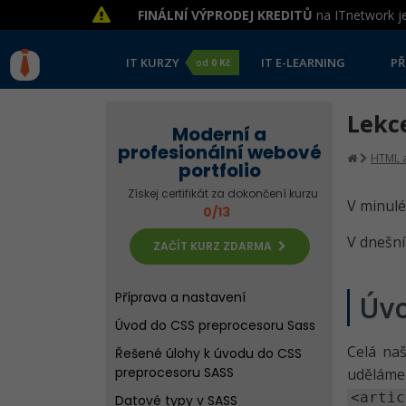
FINÁLNÍ VÝPRODEJ KREDITŮ
na ITnetwork je
IT KURZY
IT E-LEARNING
PŘ
od
0 Kč
Lekce
Moderní a
profesionální webové
HTML a
portfolio
Získej certifikát za dokončení kurzu
V minulé
0/13
V dnešní
ZAČÍT KURZ ZDARMA
Příprava a nastavení
Úv
Úvod do CSS preprocesoru Sass
Celá na
Řešené úlohy k úvodu do CSS
preprocesoru SASS
uděláme 
<artic
Datové typy v SASS