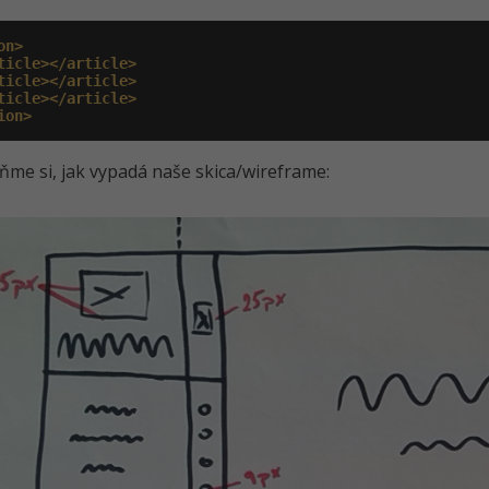
on>
ticle></article>
ticle></article>
ticle></article>
ion>
me si, jak vypadá naše skica/wireframe: