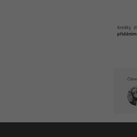
Kredity z
přidáním
Článe