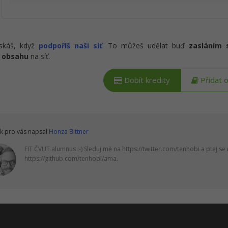
ískáš, když
podpoříš naši síť
. To můžeš udělat buď
zasláním 
 obsahu
na síť.
Dobít kredity
Přidat 
k pro vás napsal
Honza Bittner
FIT ČVUT alumnus :-) Sleduj mě na https://twitter.com/tenhobi a ptej se 
https://github.com/tenhobi/ama.