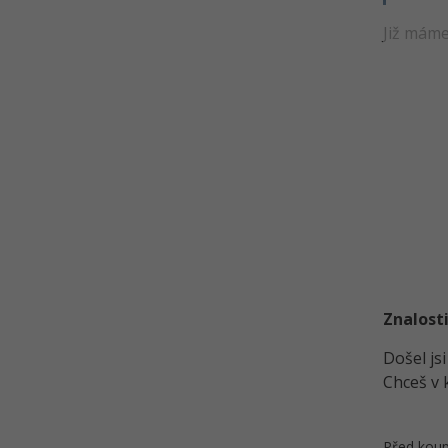
Již máme
Znalosti
Došel js
Chceš v 
Před koup