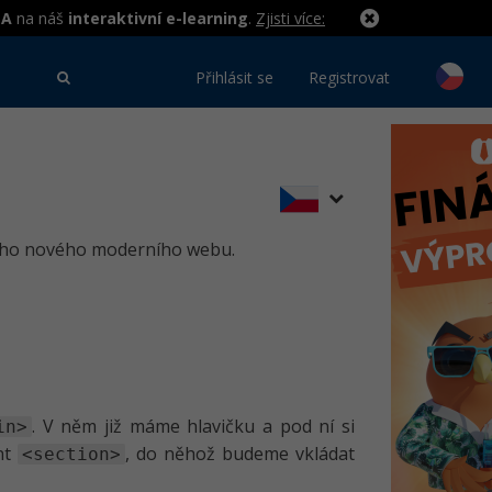
MA
na náš
interaktivní e-learning
.
Zjisti více:
Přihlásit se
Registrovat
ašeho nového moderního webu.
. V něm již máme hlavičku a pod ní si
in>
ent
, do něhož budeme vkládat
<section>