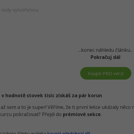
 tedy vytvořenou
...konec náhledu článku...
Pokračuj dál
Koupit PRO verzi
 v hodnotě stovek tisíc získáš za pár korun
i až sem a to je super! Věříme, že ti první lekce ukázaly něc
kurzu pokračovat? Přejdi do
prémiové sekce
.
í tohoto článku je třeba
koupit předchozí díl