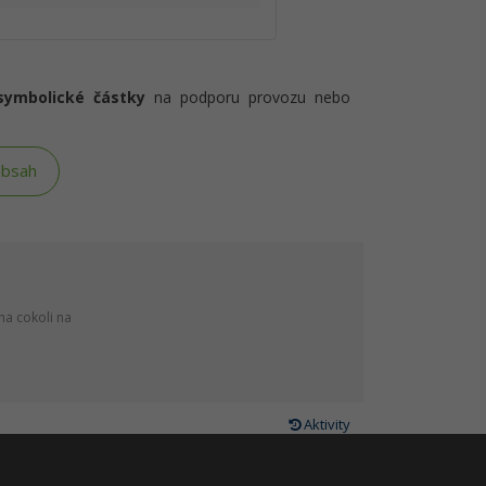
symbolické částky
na podporu provozu nebo
obsah
na cokoli na
Aktivity