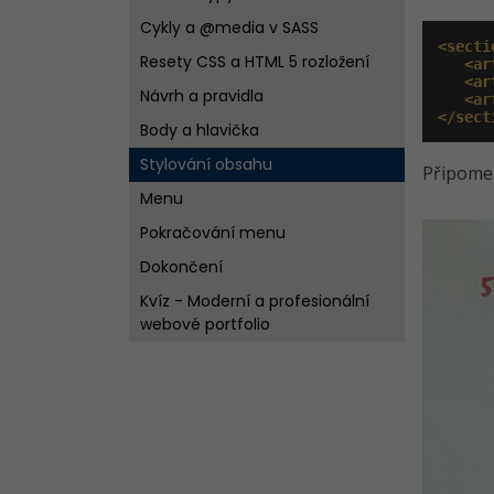
Cykly a @media v SASS
<secti
Resety CSS a HTML 5 rozložení
<ar
<ar
Návrh a pravidla
<ar
</sect
Body a hlavička
Stylování obsahu
Připomeň
Menu
Pokračování menu
Dokončení
Kvíz - Moderní a profesionální
webové portfolio