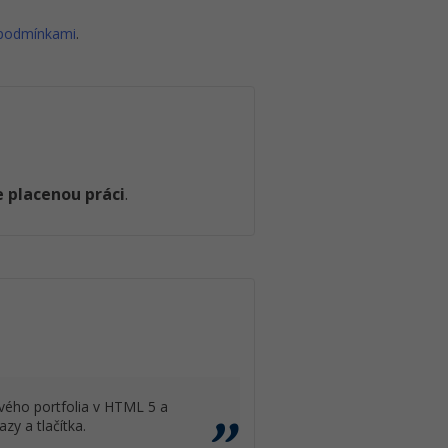
 podmínkami
.
 placenou práci
.
vého portfolia v HTML 5 a
zy a tlačítka.