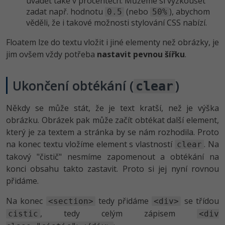
uvádět také v procentech. Můžeme si vyzkoušet
zadat např. hodnotu
(nebo
), abychom
0.5
50%
věděli, že i takové možnosti stylování CSS nabízí.
Floatem lze do textu vložit i jiné elementy než obrázky, je
jim ovšem vždy potřeba
nastavit pevnou šířku
.
Ukončení obtékání (
)
clear
Někdy se může stát, že je text kratší, než je výška
obrázku. Obrázek pak může začít obtékat další element,
který je za textem a stránka by se nám rozhodila. Proto
na konec textu vložíme element s vlastností
. Na
clear
takový "čistič" nesmíme zapomenout a obtékání na
konci obsahu takto zastavit. Proto si jej nyní rovnou
přidáme.
Na konec
tedy přidáme
se třídou
<section>
<div>
, tedy celým zápisem
cistic
<div