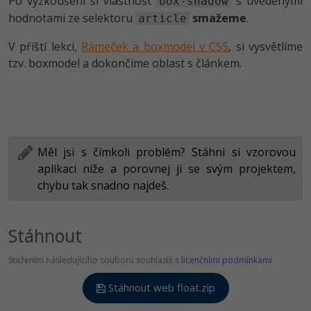
Po vyzkoušení si vlastnost
s uvedenými
box-shadow
hodnotami ze selektoru
smažeme
.
article
V příští lekci,
Rámeček a boxmodel v CSS
, si vysvětlíme
tzv. boxmodel a dokončíme oblast s článkem.
Měl jsi s čímkoli problém? Stáhni si vzorovou
aplikaci níže a porovnej ji se svým projektem,
chybu tak snadno najdeš.
Stáhnout
Stažením následujícího souboru souhlasíš s
licenčními podmínkami
Stáhnout web float.zip