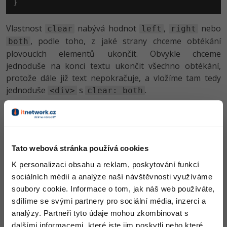
}
Vlastnost
nabývá hodnot
,
nebo
clear
left
right
, podle toho, z jaké strany chceme obtékání
both
plovoucích elementů ukončit. Obvykle chceme
jednoduše na konci textu ukončit všechno obtékání,
protože dále již text nepokračuje, a vložíme tam tedy
jednoduše
s
.
<div>
clear: both
Výsledkem tedy je, že je fotka v šedých tónech a
obtékána textem, což je nejlépe vidět při zmenšení
prohlížeče:
Tato webová stránka používá cookies
K personalizaci obsahu a reklam, poskytování funkcí
Moje první webová stránka
sociálních médií a analýze naší návštěvnosti využíváme
soubory cookie. Informace o tom, jak náš web používáte,
index.html
sdílíme se svými partnery pro sociální média, inzerci a
analýzy. Partneři tyto údaje mohou zkombinovat s
dalšími informacemi, které jste jim poskytli nebo které