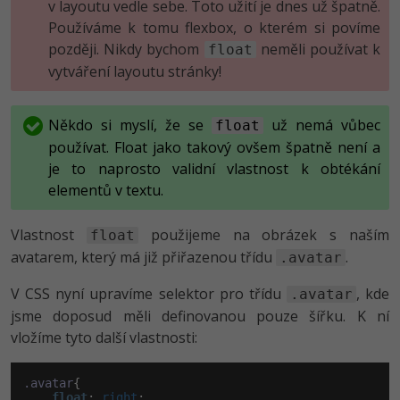
v layoutu vedle sebe. Toto užití je dnes už špatně.
Používáme k tomu flexbox, o kterém si povíme
později. Nikdy bychom
neměli používat k
float
vytváření layoutu stránky!
Někdo si myslí, že se
už nemá vůbec
float
používat. Float jako takový ovšem špatně není a
je to naprosto validní vlastnost k obtékání
elementů v textu.
Vlastnost
použijeme na obrázek s naším
float
avatarem, který má již přiřazenou třídu
.
.avatar
V CSS nyní upravíme selektor pro třídu
, kde
.avatar
jsme doposud měli definovanou pouze šířku. K ní
vložíme tyto další vlastnosti:
.avatar
{

float
:
 right
;
