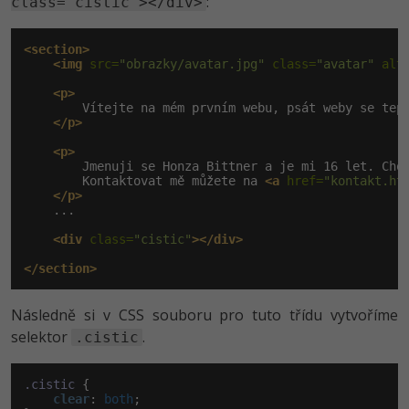
:
class="cistic"></div>
<section>
<img
 src=
"obrazky/avatar.jpg"
 class=
"avatar"
 alt
<p>
        Vítejte na mém prvním webu, psát weby se tepr
</p>
<p>
        Jmenuji se Honza Bittner a je mi 16 let. Chod
        Kontaktovat mě můžete na 
<a
 href=
"kontakt.ht
</p>
    ...

<div
 class=
"cistic"
></div>
</section>
Následně si v CSS souboru pro tuto třídu vytvoříme
selektor
.
.cistic
.cistic
 {

clear
:
 both
;
