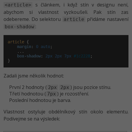
s článkem, i když stín v designu není,
<article>
abychom si vlastnost vyzkoušeli. Pak stín zas
odebereme. Do selektoru
přidáme nastavení
article
:
box-shadow
article
 {

margin
:
 0 auto
;

    ...

box-shadow
:
 2px 2px 7px 
#1c2228
;

}
Zadali jsme několik hodnot:
První 2 hodnoty (
) jsou pozice stínu.
2px
2px
Třetí hodnotou (
) je rozostření.
7px
Poslední hodnotou je barva.
Vlastnost ostyluje obdélníkový stín okolo elementu.
Podívejme se na výsledek: