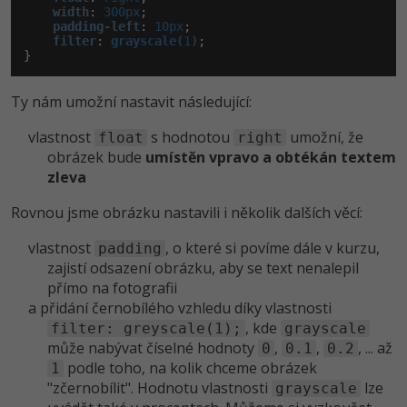
width
:
 300px
;

padding-left
:
 10px
;

filter
:
grayscale(
1
)
;

}
Ty nám umožní nastavit následující:
vlastnost
s hodnotou
umožní, že
float
right
obrázek bude
umístěn vpravo a obtékán textem
zleva
Rovnou jsme obrázku nastavili i několik dalších věcí:
vlastnost
, o které si povíme dále v kurzu,
padding
zajistí odsazení obrázku, aby se text nenalepil
přímo na fotografii
a přidání černobílého vzhledu díky vlastnosti
, kde
filter: greyscale(1);
grayscale
může nabývat číselné hodnoty
,
,
, ... až
0
0.1
0.2
podle toho, na kolik chceme obrázek
1
"zčernobílit". Hodnotu vlastnosti
lze
grayscale