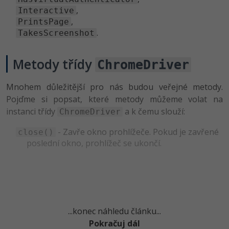
,
Interactive
-41%
Copywriter
Algoritmy
,
PrintsPage
.
TakesScreenshot
-10%
WordPress specialista
Umělá inteligence (AI)
Metody třídy
ChromeDriver
SEO specialista
Pro děti
Mnohem důležitější pro nás budou veřejné metody.
Více
Pojďme si popsat, které metody můžeme volat na
instanci třídy
a k čemu slouží:
ChromeDriver
Fórum
- Zavře okno prohlížeče. Pokud je zavřené
close()
poslední okno, prohlížeč se ukončí.
Kurzy e-commerce
Testování softwaru
Kurzy designu
-80%
Datová analýza
HTML/CSS
Příběhy absolventů
...konec náhledu článku...
-80%
Digitální gramotnost
Blog
Photoshop
Pokračuj dál