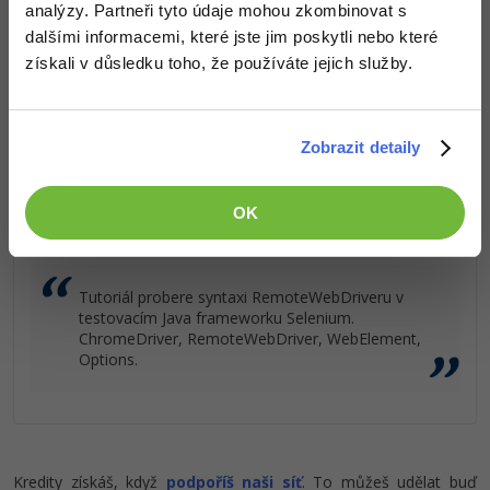
analýzy. Partneři tyto údaje mohou zkombinovat s
Kvalitní znalosti
v oblasti IT.
dalšími informacemi, které jste jim poskytli nebo které
Dovednosti, které ti pomohou získat vysněnou a
Windows
Fórum
dobře placenou práci
.
získali v důsledku toho, že používáte jejich služby.
Linux
Sítě
Zobrazit detaily
Popis článku
Kybernetická bezpečnost
OK
Požadovaný článek má následující obsah:
Elektronický podpis
Tutoriál probere syntaxi RemoteWebDriveru v
Fórum
testovacím Java frameworku Selenium.
ChromeDriver, RemoteWebDriver, WebElement,
Options.
Kredity získáš, když
podpoříš naši síť
. To můžeš udělat buď