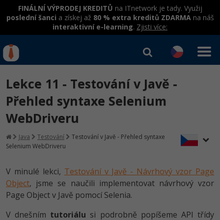
FINÁLNÍ VÝPRODEJ KREDITŮ
na ITnetwork je tady. Využij
poslední šanci
a získej až
80 % extra kreditů ZDARMA
na náš
interaktivní e-learning
.
Zjisti více:
IT kurzy
Od
0 Kč
Lekce 11 - Testování v Javě -
Přihlásit se
|
Registrovat
IT e-learning
Rekvalifikace a kurzy
Přehled syntaxe Selenium
hrazené úřadem práce
WebDriveru
Kurzy IT profesí
Workshopy zdarma
Junior programátor
Java
Testování
Testování v Javě - Přehled syntaxe
Kurzy programování
Umělá inteligence v praxi
Selenium WebDriveru
Školení
Programátor WWW aplikací
Jak začít?
Datová analýza v praxi
Základy programování
V minulé lekci,
Testování v Javě - Návrhový vzor Page
Školení dle technologií
-80%
Senior programátor
Object
, jsme se naučili implementovat návrhový vzor
Java
Objektové programování - OOP
C# .NET
Page Object v Javě pomocí Selenia.
-80%
Front-end developer
C#.NET
V dnešním
tutoriálu
si podrobně popíšeme API třídy
Umělá inteligence
Java