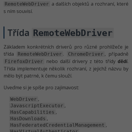
-80%
a dalších objektů a rozhraní, které
RemoteWebDriver
Vývojář mobilních aplikací
Python
s ním souvisí.
HTML5, CSS3, Bootstrap, SEO
PHP
-80%
Specialista na AI a bigdata
JavaScript
SQL a databáze
JavaScript
Třída
-80%
RemoteWebDriver
C# Game developer
PHP
Testování a verzování
Python
-80%
Webdesigner
Základem konkrétních driverů pro různé prohlížeče je
C++
UML a návrhové vzory
třída
HTML / CSS
.
, případně
RemoteWebDriver
ChromeDriver
-80%
Tester
Swift
nebo další drivery z této třídy
dědí
.
FirefoxDriver
React
UML a návrhové vzory
Třída implementuje několik rozhraní, z jejichž názvu by
-80%
Systémový administrátor
Kotlin
mělo být patrné, k čemu slouží.
Spring
MySQL/MariaDB
-80%
Uveďme si je spíše pro zajímavost:
Grafik / UX/UI návrhář
C
ASP.NET MVC
MS-SQL
,
WebDriver
3D grafik
VB.NET
,
JavascriptExecutor
Django
SQLite
,
HasCapabilities
Projektový manažer
SQL
,
HasDownloads
Best practices
,
HasFederatedCredentialManagement
-80%
Databázový analytik
Návrh SW
,
HasVirtualAuthenticator