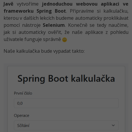
-80%
Javě
vytvoříme
jednoduchou webovou aplikaci ve
Vývojář mobilních aplikací
Python
frameworku Spring Boot
. Připravíme si kalkulačku,
HTML5, CSS3, Bootstrap, SEO
PHP
-80%
kterou v dalších lekcích budeme automaticky proklikávat
Specialista na AI a bigdata
JavaScript
pomocí nástroje
SQL a databáze
Selenium
. Konečně se tedy naučíme,
JavaScript
-80%
jak si automaticky ověřit, že naše aplikace z pohledu
C# Game developer
PHP
Testování a verzování
uživatele funguje správně
Python
-80%
Webdesigner
C++
Naše kalkulačka bude vypadat takto:
UML a návrhové vzory
HTML / CSS
-80%
Tester
Swift
React
UML a návrhové vzory
-80%
Systémový administrátor
Kotlin
Spring
MySQL/MariaDB
-80%
Grafik / UX/UI návrhář
C
ASP.NET MVC
MS-SQL
3D grafik
VB.NET
Django
SQLite
Projektový manažer
SQL
Best practices
-80%
Databázový analytik
Návrh SW