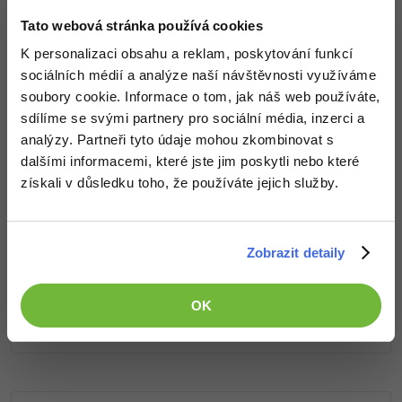
Tato webová stránka používá cookies
Došel jsi až sem a to je super! Věříme, že ti první lekce
Windows
Fórum
ukázaly něco nového a užitečného.
K personalizaci obsahu a reklam, poskytování funkcí
Chceš v kurzu pokračovat? Přejdi do
prémiové sekce
.
sociálních médií a analýze naší návštěvnosti využíváme
Linux
soubory cookie. Informace o tom, jak náš web používáte,
sdílíme se svými partnery pro sociální média, inzerci a
Sítě
Obsah článku spadá pod licenci
Premium III
, koupí článku
analýzy. Partneři tyto údaje mohou zkombinovat s
souhlasíš se
smluvními podmínkami
.
dalšími informacemi, které jste jim poskytli nebo které
Kybernetická bezpečnost
získali v důsledku toho, že používáte jejich služby.
Elektronický podpis
Co od nás v dalších lekcích dostaneš?
Fórum
Zobrazit detaily
Přístup k jednotlivým lekcím dle způsobu pořízení.
Kvalitní znalosti
v oblasti IT.
Dovednosti, které ti pomohou získat vysněnou a
OK
dobře placenou práci
.