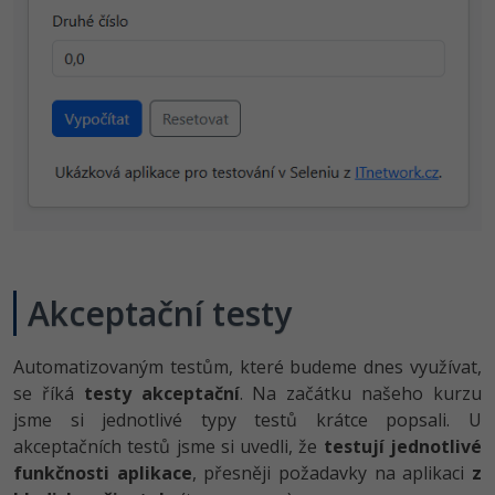
-41%
Copywriter
Algoritmy
-10%
WordPress specialista
Umělá inteligence (AI)
SEO specialista
Pro děti
Více
Fórum
Akceptační testy
Kurzy e-commerce
Testování softwaru
Automatizovaným testům, které budeme dnes využívat,
Kurzy designu
se říká
testy akceptační
. Na začátku našeho kurzu
-80%
Datová analýza
HTML/CSS
jsme si jednotlivé typy testů krátce popsali. U
Příběhy absolventů
akceptačních testů jsme si uvedli, že
testují jednotlivé
-80%
Digitální gramotnost
Blog
Photoshop
funkčnosti aplikace
, přesněji požadavky na aplikaci
z