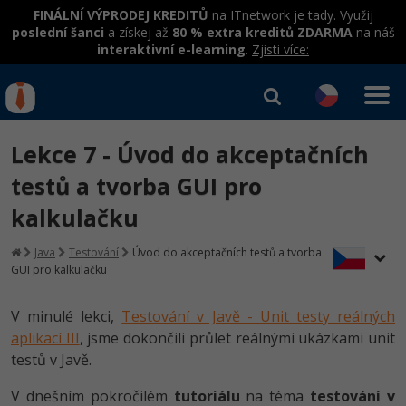
FINÁLNÍ VÝPRODEJ KREDITŮ
na ITnetwork je tady. Využij
poslední šanci
a získej až
80 % extra kreditů ZDARMA
na náš
interaktivní e-learning
.
Zjisti více:
IT kurzy
Od
0 Kč
Lekce 7 - Úvod do akceptačních
Přihlásit se
|
Registrovat
IT e-learning
Rekvalifikace a kurzy
testů a tvorba GUI pro
hrazené úřadem práce
kalkulačku
Kurzy IT profesí
Workshopy zdarma
Junior programátor
Java
Testování
Úvod do akceptačních testů a tvorba
Kurzy programování
Umělá inteligence v praxi
GUI pro kalkulačku
Školení
Programátor WWW aplikací
Jak začít?
Datová analýza v praxi
Základy programování
V minulé lekci,
Testování v Javě - Unit testy reálných
Školení dle technologií
-80%
Senior programátor
aplikací III
, jsme dokončili průlet reálnými ukázkami unit
Java
Objektové programování - OOP
C# .NET
testů v Javě.
-80%
Front-end developer
C#.NET
V dnešním pokročilém
tutoriálu
na téma
testování v
Umělá inteligence
Java