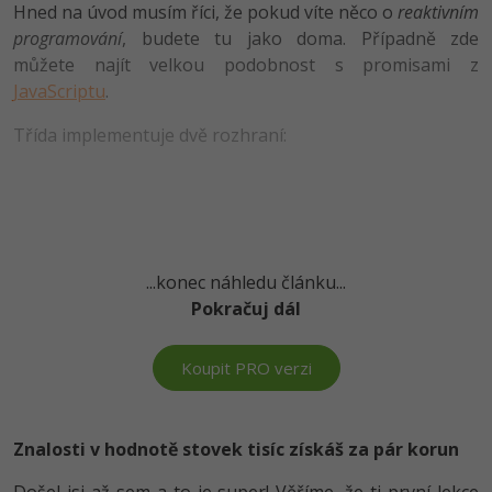
Hned na úvod musím říci, že pokud víte něco o
reaktivním
-41%
programování
, budete tu jako doma. Případně zde
Copywriter
Algoritmy
můžete najít velkou podobnost s promisami z
-10%
JavaScriptu
.
WordPress specialista
Umělá inteligence (AI)
Třída implementuje dvě rozhraní:
SEO specialista
Pro děti
Více
Fórum
...konec náhledu článku...
Pokračuj dál
Kurzy e-commerce
Testování softwaru
Kurzy designu
Koupit PRO verzi
-80%
Datová analýza
HTML/CSS
Příběhy absolventů
Znalosti v hodnotě stovek tisíc získáš za pár korun
-80%
Digitální gramotnost
Blog
Photoshop