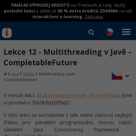
FINÁLNÍ VÝPRODEJ KREDITŮ
na ITnetwork je tady. Využij
poslední šanci
a získej až
80 % extra kreditů ZDARMA
na náš
interaktivní e-learning
.
Zjisti více:
IT kurzy
Od
0 Kč
Lekce 12 - Multithreading v Javě -
Přihlásit se
|
Registrovat
IT e-learning
Rekvalifikace a kurzy
CompletableFuture
hrazené úřadem práce
Kurzy IT profesí
Java
Vlákna
Multithreading v Javě -
Workshopy zdarma
CompletableFuture
Junior programátor
Kurzy programování
Umělá inteligence v praxi
Školení
V minulé lekci,
Multithreading v Javě - ForkJoinPool
, jsme
Programátor WWW aplikací
Jak začít?
si povídali o
.
ForkJoinPool
Datová analýza v praxi
Základy programování
Školení dle technologií
-80%
Senior programátor
Java
V této lekci se seznámíme s (dle mého názoru) nejlepší
Objektové programování - OOP
C# .NET
třídou pro paralelní programování, kterou nabízí
-80%
Front-end developer
C#.NET
základní Java Concurrency framework -
Umělá inteligence
Java