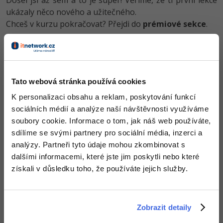
Došel jsi až sem a to je super! Věříme, že ti první lekce
-30%
Kariéra
-80%
Marketing
Adobe Illustrator
ukázaly něco nového a užitečného.
Chceš v kurzu pokračovat? Přejdi do
prémiové sekce
.
Pro firmy
-30%
WordPress
Adobe Lightroom
-30%
-15%
SEO
Obsah článku spadá pod licenci
Premium
, koupí článku souhlasíš
Adobe XD
se
smluvními podmínkami
.
-25%
UX
Adobe InDesign
Tato webová stránka používá cookies
K personalizaci obsahu a reklam, poskytování funkcí
Business
Adobe After Effects
Co od nás v dalších lekcích dostaneš?
sociálních médií a analýze naší návštěvnosti využíváme
soubory cookie. Informace o tom, jak náš web používáte,
-25%
-80%
Přístup k jednotlivým lekcím dle způsobu pořízení.
Kryptoměny
Blender
sdílíme se svými partnery pro sociální média, inzerci a
Kvalitní znalosti
v oblasti IT.
-30%
analýzy. Partneři tyto údaje mohou zkombinovat s
Dovednosti, které ti pomohou získat vysněnou a
Copywriting
Inkscape
dobře placenou práci
.
dalšími informacemi, které jste jim poskytli nebo které
-80%
získali v důsledku toho, že používáte jejich služby.
-80%
MS Office
Fotografování
Google Dokumenty
Video
Zobrazit detaily
Popis článku
Time management
Ostatní