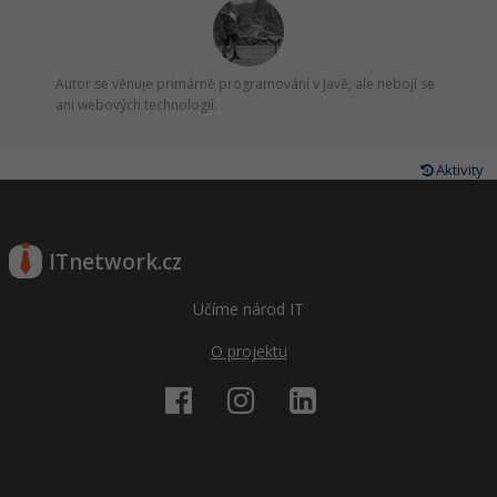
Autor se věnuje primárně programování v Javě, ale nebojí se
ani webových technologií.
Aktivity
ITnetwork.cz
Učíme národ IT
O projektu