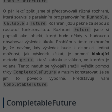
.
CompletableFuture
-80%
Vývojář mobilních aplikací
Python
HTML5, CSS3, Bootstrap, SEO
PHP
O pár lekcí zpět jsme si představovali různá rozhraní,
-80%
Specialista na AI a bigdata
JavaScript
která souvisí s paralelním programováním:
,
Runnable
SQL a databáze
JavaScript
a
. Rozhraní jdou pěkně za sebou s
Callable
Future
-80%
C# Game developer
PHP
rostoucí funkcionalitou. Rozhraní
jsme si
Future
Testování a verzování
Python
popsali jako objekt, který bude někdy v budoucnu
-80%
Webdesigner
C++
obsahovat výsledek úkolu. Problém s tímto rozhraním
UML a návrhové vzory
HTML / CSS
je, že nevíme, kdy výsledek bude k dispozici. Jediná
-80%
Tester
Swift
možnost, jak výsledek získat, je pomocí
blokující
React
UML a návrhové vzory
metody
, která zablokuje vlákno, ve kterém je
get()
-80%
Systémový administrátor
Kotlin
volána. Tento neduh se vývojáři snažili vyřešit pomocí
Spring
MySQL/MariaDB
třídy
a musím konstatovat, že se
CompletableFuture
-80%
Grafik / UX/UI návrhář
C
jim to povedlo výborně. Představuji vám
ASP.NET MVC
MS-SQL
.
CompletableFuture
3D grafik
VB.NET
Django
SQLite
Projektový manažer
SQL
CompletableFuture
Best practices
-80%
Databázový analytik
Návrh SW