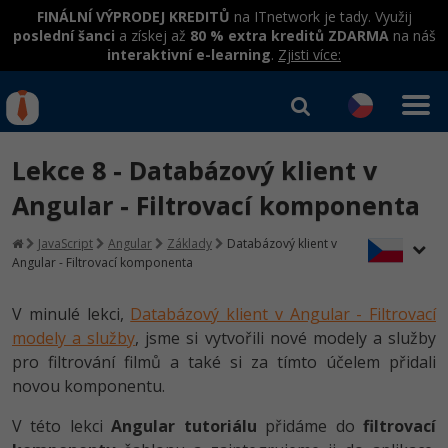
FINÁLNÍ VÝPRODEJ KREDITŮ
na ITnetwork je tady. Využij
poslední šanci
a získej až
80 % extra kreditů ZDARMA
na náš
interaktivní e-learning
.
Zjisti více:
IT kurzy
Od
0 Kč
Lekce 8 - Databázový klient v
Přihlásit se
|
Registrovat
IT e-learning
Rekvalifikace a kurzy
Angular - Filtrovací komponenta
hrazené úřadem práce
Kurzy IT profesí
JavaScript
Angular
Základy
Databázový klient v
Workshopy zdarma
Angular - Filtrovací komponenta
Junior programátor
Kurzy programování
Umělá inteligence v praxi
Školení
V minulé lekci,
Databázový klient v Angular - Filtrovací
Programátor WWW aplikací
Jak začít?
modely a služby
, jsme si vytvořili nové modely a služby
Datová analýza v praxi
Základy programování
Školení dle technologií
pro filtrování filmů a také si za tímto účelem přidali
-80%
Senior programátor
Java
novou komponentu.
Objektové programování - OOP
C# .NET
-80%
Front-end developer
C#.NET
V této lekci
Angular tutoriálu
přidáme do
filtrovací
Umělá inteligence
Java