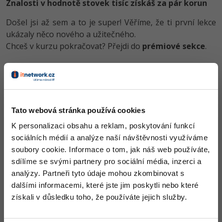
Znalosti v hodnotě stovek tisíc získáš za pár korun
-30%
Kariéra
-80%
Marketing
Adobe Illustrator
Došel jsi až sem a to je super! Věříme, že ti první lekce
Pro firmy
-30%
WordPress
ukázaly něco nového a užitečného.
Adobe Lightroom
Chceš v kurzu pokračovat? Přejdi do
prémiové sekce
.
-30%
-15%
SEO
Adobe XD
-25%
Před koupí tohoto článku je třeba
koupit předchozí díl
UX
Adobe InDesign
Obsah článku spadá pod licenci
Premium
, koupí článku souhlasíš
Business
Adobe After Effects
se
smluvními podmínkami
.
Tato webová stránka používá cookies
-25%
-80%
Kryptoměny
K personalizaci obsahu a reklam, poskytování funkcí
Blender
sociálních médií a analýze naší návštěvnosti využíváme
Co od nás v dalších lekcích dostaneš?
-30%
Copywriting
soubory cookie. Informace o tom, jak náš web používáte,
Inkscape
sdílíme se svými partnery pro sociální média, inzerci a
Přístup k jednotlivým lekcím dle způsobu pořízení.
-80%
-80%
MS Office
analýzy. Partneři tyto údaje mohou zkombinovat s
Kvalitní znalosti
Fotografování
v oblasti IT.
Dovednosti, které ti pomohou získat vysněnou a
dalšími informacemi, které jste jim poskytli nebo které
Google Dokumenty
dobře placenou práci
.
Video
získali v důsledku toho, že používáte jejich služby.
Time management
Ostatní