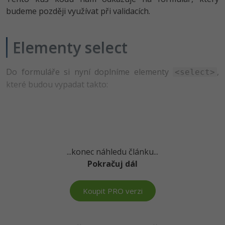
budeme později využívat při validacích.
-41%
Copywriter
Algoritmy
-10%
WordPress specialista
Elementy select
Umělá inteligence (AI)
SEO specialista
Pro děti
Do formuláře si nyní doplníme elementy
,
<select>
které budou vypadat takto:
Více
Fórum
Kurzy e-commerce
...konec náhledu článku...
Testování softwaru
Pokračuj dál
Kurzy designu
-80%
Datová analýza
HTML/CSS
Příběhy absolventů
Koupit PRO verzi
-80%
Digitální gramotnost
Blog
Photoshop