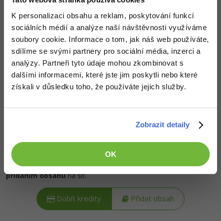
-30%
Kariéra
-80%
Marketing
Adobe Illustrator
K personalizaci obsahu a reklam, poskytování funkcí
Pro firmy
sociálních médií a analýze naší návštěvnosti využíváme
Popis článku
-30%
WordPress
Adobe Lightroom
soubory cookie. Informace o tom, jak náš web používáte,
-30%
sdílíme se svými partnery pro sociální média, inzerci a
-15%
Požadovaný článek má následující obsah:
SEO
Adobe XD
analýzy. Partneři tyto údaje mohou zkombinovat s
dalšími informacemi, které jste jim poskytli nebo které
-25%
UX
Adobe InDesign
V tomto Angular tutoriálu si ukážeme, jak
získali v důsledku toho, že používáte jejich služby.
nastavit proxy pro správné fungování našeho
API. Dále si představíme základy třídy HttpClient.
Business
Adobe After Effects
-25%
-80%
Kryptoměny
Zobrazit detaily
Blender
-30%
Copywriting
Inkscape
OK
Kredity získáš, když
podpoříš naši síť
. To můžeš udělat buď
zasláním symbolické částky
na podporu provozu nebo
-80%
-80%
MS Office
Fotografování
přidáním obsahu
na síť.
Google Dokumenty
Video
Dobít kredity
Přidat obsah
Time management
Ostatní