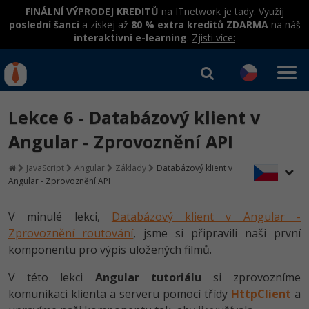
FINÁLNÍ VÝPRODEJ KREDITŮ
na ITnetwork je tady. Využij
poslední šanci
a získej až
80 % extra kreditů ZDARMA
na náš
interaktivní e-learning
.
Zjisti více:
IT kurzy
Od
0 Kč
Lekce 6 - Databázový klient v
Přihlásit se
|
Registrovat
IT e-learning
Rekvalifikace a kurzy
Angular - Zprovoznění API
hrazené úřadem práce
Kurzy IT profesí
JavaScript
Angular
Základy
Databázový klient v
Workshopy zdarma
Angular - Zprovoznění API
Junior programátor
Kurzy programování
Umělá inteligence v praxi
Školení
V minulé lekci,
Databázový klient v Angular -
Programátor WWW aplikací
Jak začít?
Zprovoznění routování
, jsme si připravili naši první
Datová analýza v praxi
Základy programování
Školení dle technologií
komponentu pro výpis uložených filmů.
-80%
Senior programátor
Java
Objektové programování - OOP
C# .NET
V této lekci
Angular tutoriálu
si zprovozníme
-80%
Front-end developer
C#.NET
komunikaci klienta a serveru pomocí třídy
HttpClient
a
Umělá inteligence
Java