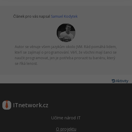
Windows
Fórum
Článek pro vás napsal
Samuel Kodytek
Linux
Sítě
Autor se věnuje všem jazykům okolo JVM. Rád pomáhá lidem,
kteří se zajímají o programování. Věří, že všichni mají šanci se
Kybernetická bezpečnost
naučit programovat, jen je potřeba prorazit tu bariéru, který
se říká lenost.
Elektronický podpis
Fórum
Aktivity
ITnetwork.cz
Učíme národ IT
O projektu