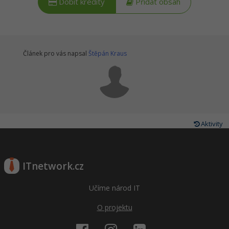
Dobít kredity
Přidat obsah
Článek pro vás napsal
Štěpán Kraus
Aktivity
ITnetwork.cz
Učíme národ IT
O projektu