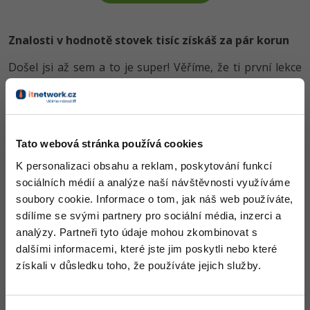
-30%
Kariéra
-80%
Marketing
Adobe Illustrator
Pro firmy
Znalosti v hodnotě stovek tisíc získáš za pár korun
-30%
WordPress
Adobe Lightroom
Došel jsi až sem a to je super! Věříme, že ti první lekce
-30%
-15%
SEO
Adobe XD
ukázaly něco nového a užitečného.
Chceš v kurzu pokračovat? Přejdi do
prémiové sekce
.
-25%
UX
Adobe InDesign
Business
Tato webová stránka používá cookies
Před koupí tohoto článku je třeba
Adobe After Effects
koupit předchozí díl
K personalizaci obsahu a reklam, poskytování funkcí
-25%
Obsah článku spadá pod licenci
Premium
, koupí článku souhlasíš
-80%
Kryptoměny
Blender
sociálních médií a analýze naší návštěvnosti využíváme
se
smluvními podmínkami
.
soubory cookie. Informace o tom, jak náš web používáte,
-30%
Copywriting
Inkscape
sdílíme se svými partnery pro sociální média, inzerci a
analýzy. Partneři tyto údaje mohou zkombinovat s
-80%
-80%
Co od nás v dalších lekcích dostaneš?
MS Office
Fotografování
dalšími informacemi, které jste jim poskytli nebo které
Přístup k jednotlivým lekcím dle způsobu pořízení.
získali v důsledku toho, že používáte jejich služby.
Google Dokumenty
Video
Kvalitní znalosti
v oblasti IT.
Dovednosti, které ti pomohou získat vysněnou a
Time management
Ostatní