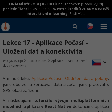
FINÁLNÍ VÝPRODEJ KREDITŮ
na ITnetwork je tady. Využij
poslední šanci
a získej až
80 % extra kreditů ZDARMA
na náš
interaktivní e-learning
.
Zjisti více:
IT kurzy
Od
0 Kč
Lekce 17 - Aplikace Počasí -
Přihlásit se
|
Registrovat
IT e-learning
Rekvalifikace a kurzy
Uložení dat a konektivita
hrazené úřadem práce
Kurzy IT profesí
JavaScript
React
Native
Aplikace Počasí - Uložení
Workshopy zdarma
dat a konektivita
Junior programátor
Kurzy programování
Umělá inteligence v praxi
Školení
V minulé lekci,
Aplikace Počasí - Obdržení dat a polohy
,
Programátor WWW aplikací
Jak začít?
jsme obdrželi a zpracovali data a začali jsme pracovat s
Datová analýza v praxi
Základy programování
Školení dle technologií
GPS lokací zařízení.
-80%
Senior programátor
Java
Objektové programování - OOP
C# .NET
V následujícím
tutoriálu vývoje multiplatformních
-80%
Front-end developer
C#.NET
mobilních aplikací v React Native
dokončíme aplikaci
Umělá inteligence
Java