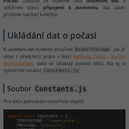
Počasí
. Zabývat se budeme také
uložením dat
a
-80%
Vývojář mobilních aplikací
Python
zjištěním stavu
připojení k internetu
. Na závěr
HTML5, CSS3, Bootstrap, SEO
PHP
přidáme načítací kolečko.
-80%
Specialista na AI a bigdata
JavaScript
SQL a databáze
JavaScript
-80%
C# Game developer
Ukládání dat o počasí
PHP
Testování a verzování
Python
-80%
Webdesigner
C++
K ukládání dat budeme používat
. Jak již
AsyncStorage
UML a návrhové vzory
HTML / CSS
víme z předchozí práce v lekci
Aplikace ToDo - Využití
-80%
Tester
Swift
AsyncStorage
, data se ukládají pomocí klíčů. Na ty si
React
UML a návrhové vzory
vytvoříme soubor
.
-80%
Constants.js
Systémový administrátor
Kotlin
Spring
MySQL/MariaDB
-80%
Grafik / UX/UI návrhář
Soubor
C
Constants.js
ASP.NET MVC
MS-SQL
3D grafik
VB.NET
Pro klíče jednoduše vytvoříme objekt:
Django
SQLite
Projektový manažer
SQL
export
const
 Constants = {

Best practices
    TEMPERATURE: 
"temperature"
,

-80%
    PRESSURE: 
Databázový analytik
"pressure"
,

Návrh SW