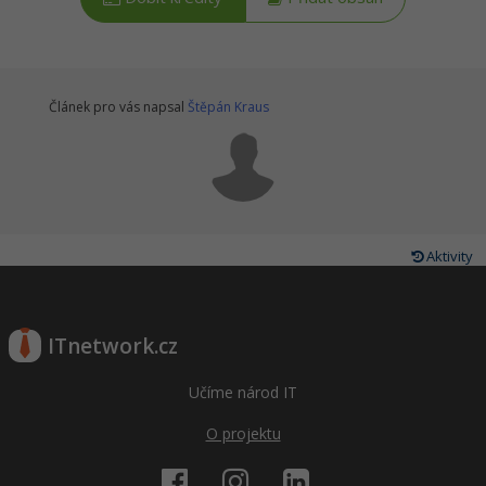
Windows
Fórum
Linux
Článek pro vás napsal
Štěpán Kraus
Sítě
Kybernetická bezpečnost
Elektronický podpis
Aktivity
Fórum
ITnetwork.cz
Učíme národ IT
O projektu