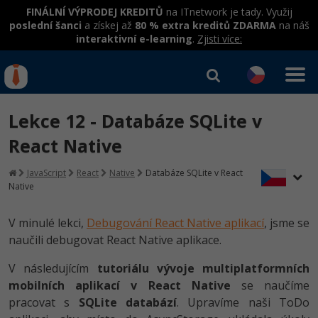
FINÁLNÍ VÝPRODEJ KREDITŮ
na ITnetwork je tady. Využij
poslední šanci
a získej až
80 % extra kreditů ZDARMA
na náš
interaktivní e-learning
.
Zjisti více:
IT kurzy
Od
0 Kč
Lekce 12 - Databáze SQLite v
Přihlásit se
|
Registrovat
IT e-learning
Rekvalifikace a kurzy
React Native
hrazené úřadem práce
Kurzy IT profesí
JavaScript
React
Native
Databáze SQLite v React
Workshopy zdarma
Native
Junior programátor
Kurzy programování
Umělá inteligence v praxi
Školení
V minulé lekci,
Debugování React Native aplikací
, jsme se
Programátor WWW aplikací
Jak začít?
naučili debugovat React Native aplikace.
Datová analýza v praxi
Základy programování
Školení dle technologií
-80%
Senior programátor
Java
V následujícím
tutoriálu vývoje multiplatformních
Objektové programování - OOP
C# .NET
mobilních aplikací v React Native
se naučíme
-80%
Front-end developer
C#.NET
pracovat s
SQLite databází
. Upravíme naši ToDo
Umělá inteligence
Java