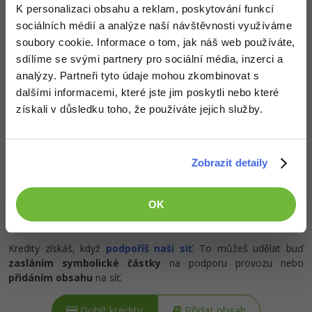
-30%
Kariéra
-80%
K personalizaci obsahu a reklam, poskytování funkcí
Marketing
Adobe Illustrator
sociálních médií a analýze naší návštěvnosti využíváme
Pro firmy
-30%
soubory cookie. Informace o tom, jak náš web používáte,
WordPress
Adobe Lightroom
Popis článku
sdílíme se svými partnery pro sociální média, inzerci a
-30%
-15%
analýzy. Partneři tyto údaje mohou zkombinovat s
SEO
Adobe XD
Požadovaný článek má následující obsah:
dalšími informacemi, které jste jim poskytli nebo které
-25%
získali v důsledku toho, že používáte jejich služby.
UX
Adobe InDesign
V tutoriálu React Native se naučíme pracovat s
Business
SQLite databází. Upravíme ToDo aplikaci, aby
Adobe After Effects
místo do AsyncStorage ukládala úkoly právě do
Zobrazit detaily
-25%
této databáze.
-80%
Kryptoměny
Blender
-30%
OK
Copywriting
Inkscape
-80%
-80%
MS Office
Fotografování
Kredity získáš, když
podpoříš naši síť
. To můžeš udělat buď
zasláním symbolické částky
na podporu provozu nebo
Google Dokumenty
Video
přidáním obsahu
na síť.
Time management
Ostatní
Dobít kredity
Přidat obsah