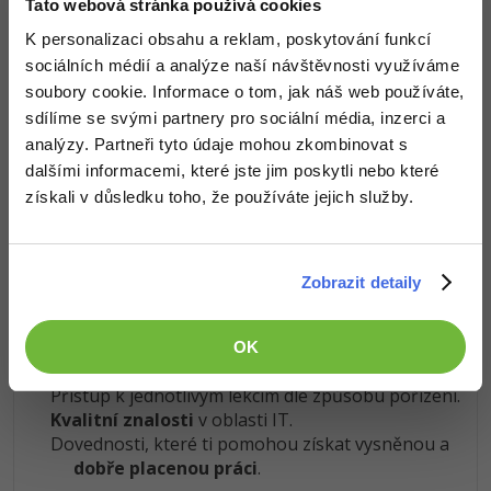
Tato webová stránka používá cookies
Znalosti v hodnotě stovek tisíc získáš za pár korun
K personalizaci obsahu a reklam, poskytování funkcí
Windows
Fórum
sociálních médií a analýze naší návštěvnosti využíváme
Došel jsi až sem a to je super! Věříme, že ti první lekce
soubory cookie. Informace o tom, jak náš web používáte,
Linux
ukázaly něco nového a užitečného.
sdílíme se svými partnery pro sociální média, inzerci a
Chceš v kurzu pokračovat? Přejdi do
prémiové sekce
.
analýzy. Partneři tyto údaje mohou zkombinovat s
Sítě
dalšími informacemi, které jste jim poskytli nebo které
získali v důsledku toho, že používáte jejich služby.
Kybernetická bezpečnost
Před koupí tohoto článku je třeba
koupit předchozí díl
Obsah článku spadá pod licenci
Premium III
, koupí článku
Elektronický podpis
souhlasíš se
smluvními podmínkami
.
Zobrazit detaily
Fórum
OK
Co od nás v dalších lekcích dostaneš?
Přístup k jednotlivým lekcím dle způsobu pořízení.
Kvalitní znalosti
v oblasti IT.
Dovednosti, které ti pomohou získat vysněnou a
dobře placenou práci
.