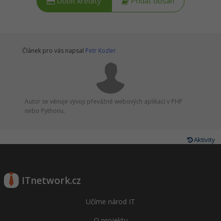
Dobít kredity
Přidat obsah
Článek pro vás napsal
Petr Kozler
Autor se věnuje vývoji převážně webových aplikací v PHP
nebo Pythonu.
Aktivity
ITnetwork.cz
Učíme národ IT
O projektu