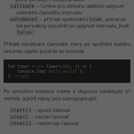
– funkce pro obsluhu události uplynutí
callback
-41%
Copywriter
Algoritmy
zadaného časového intervalu
– příznak opakování (
, pokud se
autoReset
true
-10%
WordPress specialista
má periodicky spouštět po uplynutí intervalu, jinak
Umělá inteligence (AI)
)
false
SEO specialista
Pro děti
Příklad inicializace časovače, který po spuštění každou
sekundu vypíše pozdrav do konzole:
Více
let timer = 
new
 Timer(
1000
, () => {

Fórum
    console.log(
'Hello world!'
);

}, 
true
);
Kurzy e-commerce
Po vytvoření instance máme k dispozici následující tři
Testování softwaru
metody, jejichž názvy jsou samopopisující:
Kurzy designu
– spustí časovač
-80%
start()
Datová analýza
HTML/CSS
Příběhy absolventů
– zastaví časovač
stop()
– restartuje časovač
reset()
-80%
Digitální gramotnost
Blog
Photoshop