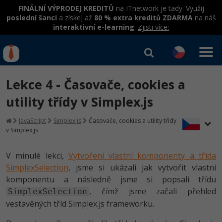
FINÁLNÍ VÝPRODEJ KREDITŮ
na ITnetwork je tady. Využij
poslední šanci
a získej až
80 % extra kreditů ZDARMA
na náš
interaktivní e-learning
.
Zjisti více:
IT kurzy
Od
0 Kč
Lekce 4 - Časovače, cookies a
Přihlásit se
|
Registrovat
IT e-learning
Rekvalifikace a kurzy
utility třídy v Simplex.js
hrazené úřadem práce
Kurzy IT profesí
JavaScript
Simplex.js
Časovače, cookies a utility třídy
Workshopy zdarma
v Simplex.js
Junior programátor
Kurzy programování
Umělá inteligence v praxi
Školení
V minulé lekci,
Vytvoření vlastní komponenty a třída
Programátor WWW aplikací
Jak začít?
SimplexSelection
, jsme si ukázali jak vytvořit vlastní
Datová analýza v praxi
Základy programování
Školení dle technologií
komponentu a následně jsme si popsali třídu
-80%
Senior programátor
Java
, čímž jsme začali přehled
SimplexSelection
Objektové programování - OOP
C# .NET
vestavěných tříd Simplex.js frameworku.
-80%
Front-end developer
C#.NET
Umělá inteligence
Java