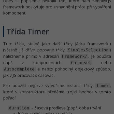
Dnes si popíšeme několik tříd, které nám Simplex.js
-80%
Vývojář mobilních aplikací
Python
framework poskytuje pro usnadnění práce při vytváření
HTML5, CSS3, Bootstrap, SEO
PHP
komponent.
-80%
Specialista na AI a bigdata
JavaScript
SQL a databáze
JavaScript
-80%
C# Game developer
PHP
Třída Timer
Testování a verzování
Python
-80%
Webdesigner
C++
Tuto třídu, stejně jako další třídy jádra frameworku
UML a návrhové vzory
HTML / CSS
(včetně již dříve popsané třídy
)
SimplexSelection
-80%
Tester
Swift
nalezneme přímo v adresáři
. Je použita
Framework/
React
UML a návrhové vzory
-80%
např. v komponentách
nebo
Carousel
Systémový administrátor
Kotlin
a nabízí pohodlný objektový způsob,
Autocomplete
Spring
MySQL/MariaDB
-80%
jak v JS pracovat s časovači.
Grafik / UX/UI návrhář
C
ASP.NET MVC
MS-SQL
Pro použití nejprve vytvoříme instanci třídy
,
Timer
3D grafik
VB.NET
které v konstruktoru předáme trojici hodnot v tomto
Django
SQLite
pořadí:
Projektový manažer
SQL
Best practices
– časová prodleva (popř. doba trvání
duration
-80%
Databázový analytik
Návrh SW
jedné periody) v milisekundách