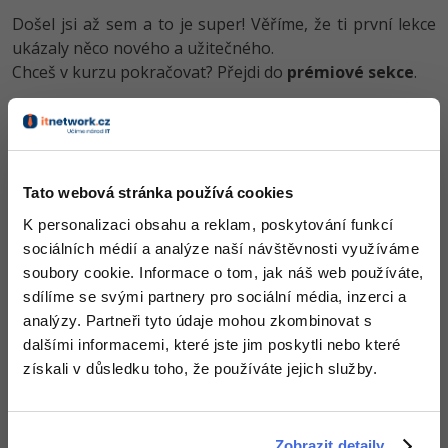
-30%
Kariéra
-80%
Marketing
Adobe Illustrator
Došel jsi až sem a to je super! Věříme, že ti první lekce
ukázaly něco nového a užitečného.
Pro firmy
-30%
WordPress
Adobe Lightroom
Chceš v kurzu pokračovat? Přejdi do
prémiové sekce
.
-30%
-15%
SEO
Adobe XD
Před koupí tohoto článku je třeba
koupit předchozí díl
-25%
UX
Adobe InDesign
Obsah článku spadá pod licenci
Premium III
, koupí článku
souhlasíš se
smluvními podmínkami
.
Tato webová stránka používá cookies
Business
Adobe After Effects
K personalizaci obsahu a reklam, poskytování funkcí
-25%
-80%
sociálních médií a analýze naší návštěvnosti využíváme
Kryptoměny
Blender
Co od nás v dalších lekcích dostaneš?
soubory cookie. Informace o tom, jak náš web používáte,
-30%
sdílíme se svými partnery pro sociální média, inzerci a
Copywriting
Inkscape
Přístup k jednotlivým lekcím dle způsobu pořízení.
analýzy. Partneři tyto údaje mohou zkombinovat s
Kvalitní znalosti
v oblasti IT.
-80%
-80%
dalšími informacemi, které jste jim poskytli nebo které
MS Office
Fotografování
Dovednosti, které ti pomohou získat vysněnou a
získali v důsledku toho, že používáte jejich služby.
dobře placenou práci
.
Google Dokumenty
Video
Time management
Ostatní
Zobrazit detaily