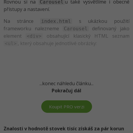
Rovnou si na
u také vysvětlíme i obecné
Carousel
přístupy a nastavení.
-41%
Copywriter
Algoritmy
Na stránce
s ukázkou použití
index.html
-10%
WordPress specialista
Umělá inteligence (AI)
frameworku nalezneme
definovaný jako
Carousel
element
obsahující klasický HTML seznam
<div>
SEO specialista
Pro děti
, který obsahuje jednotlivé obrázky:
<ul>
Více
Fórum
...konec náhledu článku...
Kurzy e-commerce
Pokračuj dál
Testování softwaru
Kurzy designu
Koupit PRO verzi
-80%
Datová analýza
HTML/CSS
Příběhy absolventů
-80%
Digitální gramotnost
Blog
Photoshop
Znalosti v hodnotě stovek tisíc získáš za pár korun