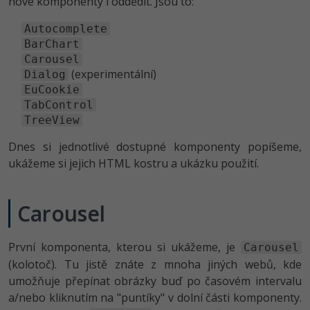
nové komponenty i oddědit. Jsou to:
-80%
Vývojář mobilních aplikací
Python
HTML5, CSS3, Bootstrap, SEO
PHP
Autocomplete
-80%
Specialista na AI a bigdata
BarChart
JavaScript
SQL a databáze
Carousel
JavaScript
-80%
(experimentální)
Dialog
C# Game developer
PHP
EuCookie
Testování a verzování
Python
-80%
TabControl
Webdesigner
C++
TreeView
UML a návrhové vzory
HTML / CSS
-80%
Tester
Swift
Dnes si jednotlivé dostupné komponenty popíšeme,
React
UML a návrhové vzory
ukážeme si jejich HTML kostru a ukázku použití.
-80%
Systémový administrátor
Kotlin
Spring
MySQL/MariaDB
-80%
Grafik / UX/UI návrhář
Carousel
C
ASP.NET MVC
MS-SQL
3D grafik
VB.NET
První komponenta, kterou si ukážeme, je
Carousel
Django
SQLite
(kolotoč). Tu jistě znáte z mnoha jiných webů, kde
Projektový manažer
SQL
umožňuje přepínat obrázky buď po časovém intervalu
Best practices
a/nebo kliknutím na "puntíky" v dolní části komponenty.
-80%
Databázový analytik
Návrh SW