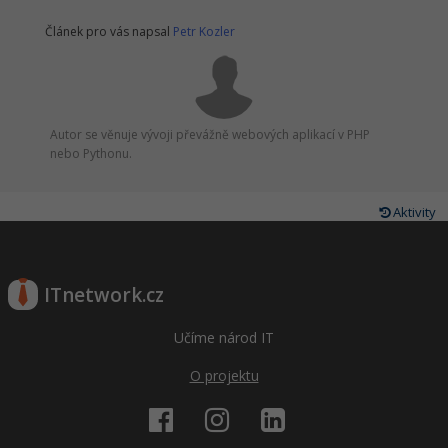
Článek pro vás napsal
Petr Kozler
Autor se věnuje vývoji převážně webových aplikací v PHP
nebo Pythonu.
Aktivity
ITnetwork.cz
Učíme národ IT
O projektu