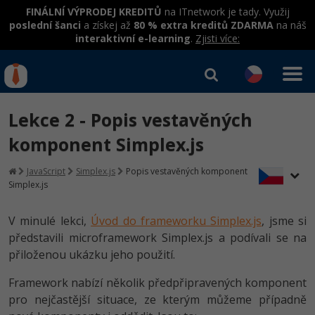
FINÁLNÍ VÝPRODEJ KREDITŮ
na ITnetwork je tady. Využij
poslední šanci
a získej až
80 % extra kreditů ZDARMA
na náš
interaktivní e-learning
.
Zjisti více:
IT kurzy
Od
0 Kč
Lekce 2 - Popis vestavěných
Přihlásit se
|
Registrovat
IT e-learning
Rekvalifikace a kurzy
komponent Simplex.js
hrazené úřadem práce
Kurzy IT profesí
JavaScript
Simplex.js
Popis vestavěných komponent
Workshopy zdarma
Simplex.js
Junior programátor
Kurzy programování
Umělá inteligence v praxi
Školení
V minulé lekci,
Úvod do frameworku Simplex.js
, jsme si
Programátor WWW aplikací
Jak začít?
představili microframework Simplex.js a podívali se na
Datová analýza v praxi
Základy programování
Školení dle technologií
přiloženou ukázku jeho použití.
-80%
Senior programátor
Java
Objektové programování - OOP
C# .NET
Framework nabízí několik předpřipravených komponent
-80%
Front-end developer
C#.NET
pro nejčastější situace, ze kterým můžeme případně
Umělá inteligence
Java