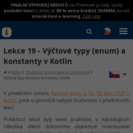
FINÁLNÍ VÝPRODEJ KREDITŮ
na ITnetwork je tady. Využij
poslední šanci
a získej až
80 % extra kreditů ZDARMA
na náš
interaktivní e-learning
.
Zjisti více:
IT kurzy
Od
0 Kč
Lekce 19 - Výčtové typy (enum) a
Přihlásit se
|
Registrovat
IT e-learning
Rekvalifikace a kurzy
konstanty v Kotlin
hrazené úřadem práce
Kurzy IT profesí
Kotlin
Objektově orientované programování
Workshopy zdarma
Výčtové typy (enum) a konstanty v Kotlin
Junior programátor
Kurzy programování
Umělá inteligence v praxi
Školení
V předešlém cvičení,
Řešené úlohy k 16.-18. lekci OOP v
Programátor WWW aplikací
Jak začít?
Kotlin
, jsme si procvičili nabyté zkušenosti z předchozích
Datová analýza v praxi
Základy programování
Školení dle technologií
lekcí.
-80%
Senior programátor
Java
Objektové programování - OOP
C# .NET
Předchozí lekce byly velmi praktické, v následujících
-80%
Front-end developer
C#.NET
několika dílech dokončíme objektově orientované
Umělá inteligence
Java