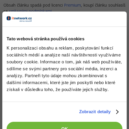
-30%
Kariéra
-80%
Obsah článku spadá pod licenci
Marketing
Premium
, koupí článku souhlasíš
Adobe Illustrator
se
smluvními podmínkami
.
Pro firmy
-30%
WordPress
Adobe Lightroom
-30%
-15%
SEO
Co od nás v dalších lekcích dostaneš?
Adobe XD
Tato webová stránka používá cookies
Přístup k jednotlivým lekcím dle způsobu pořízení.
-25%
UX
Adobe InDesign
K personalizaci obsahu a reklam, poskytování funkcí
Kvalitní znalosti
v oblasti IT.
sociálních médií a analýze naší návštěvnosti využíváme
Dovednosti, které ti pomohou získat vysněnou a
Business
Adobe After Effects
soubory cookie. Informace o tom, jak náš web používáte,
dobře placenou práci
.
sdílíme se svými partnery pro sociální média, inzerci a
-25%
-80%
Kryptoměny
Blender
analýzy. Partneři tyto údaje mohou zkombinovat s
dalšími informacemi, které jste jim poskytli nebo které
-30%
Copywriting
Inkscape
získali v důsledku toho, že používáte jejich služby.
Popis článku
-80%
-80%
MS Office
Fotografování
Požadovaný článek má následující obsah:
Zobrazit detaily
Google Dokumenty
Video
V tutoriálu se naučíme deklarovat výčtové typy
Time management
Ostatní
OK