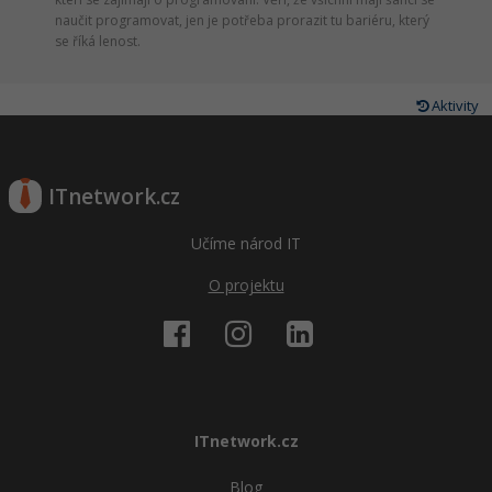
naučit programovat, jen je potřeba prorazit tu bariéru, který
se říká lenost.
Aktivity
ITnetwork.cz
Učíme národ IT
O projektu
ITnetwork.cz
Blog