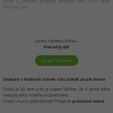
Enum k projektu přidáme podobně jako třídu nebo
interface, ale
-41%
Copywriter
Algoritmy
-10%
WordPress specialista
Umělá inteligence (AI)
SEO specialista
Pro děti
...konec náhledu článku...
Více
Pokračuj dál
Fórum
Koupit PRO verzi
Kurzy e-commerce
Znalosti v hodnotě stovek tisíc získáš za pár korun
Testování softwaru
Kurzy designu
Došel jsi až sem a to je super! Věříme, že ti první lekce
-80%
Datová analýza
ukázaly něco nového a užitečného.
HTML/CSS
Příběhy absolventů
Chceš v kurzu pokračovat? Přejdi do
prémiové sekce
.
-80%
Digitální gramotnost
Blog
Photoshop