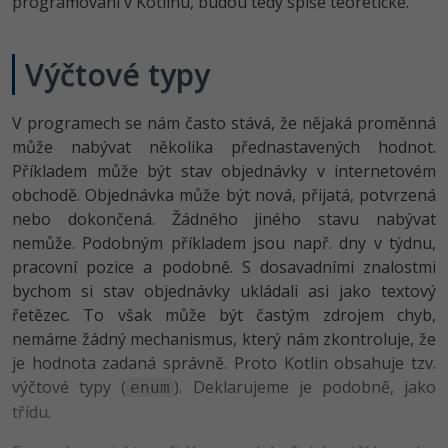
programování v Kotlinu, budou tedy spíše teoretické.
-80%
Vývojář mobilních aplikací
Python
HTML5, CSS3, Bootstrap, SEO
PHP
-80%
Specialista na AI a bigdata
Výčtové typy
JavaScript
SQL a databáze
JavaScript
-80%
C# Game developer
PHP
V programech se nám často stává, že nějaká proměnná
Testování a verzování
Python
může nabývat několika přednastavených hodnot.
-80%
Webdesigner
C++
Příkladem může být stav objednávky v internetovém
UML a návrhové vzory
HTML / CSS
obchodě. Objednávka může být nová, přijatá, potvrzená
-80%
Tester
Swift
nebo dokončená. Žádného jiného stavu nabývat
React
UML a návrhové vzory
nemůže. Podobným příkladem jsou např. dny v týdnu,
-80%
Systémový administrátor
Kotlin
pracovní pozice a podobně. S dosavadními znalostmi
Spring
MySQL/MariaDB
bychom si stav objednávky ukládali asi jako textový
-80%
Grafik / UX/UI návrhář
C
řetězec. To však může být častým zdrojem chyb,
ASP.NET MVC
MS-SQL
nemáme žádný mechanismus, který nám zkontroluje, že
3D grafik
VB.NET
je hodnota zadaná správně. Proto Kotlin obsahuje tzv.
Django
SQLite
výčtové typy (
). Deklarujeme je podobně, jako
enum
Projektový manažer
SQL
třídu.
Best practices
-80%
Databázový analytik
Návrh SW