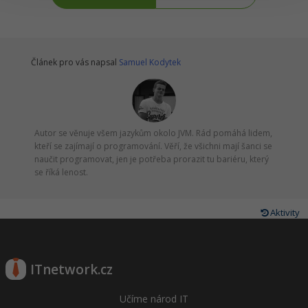
Windows
Fórum
Linux
Článek pro vás napsal
Samuel Kodytek
Sítě
Kybernetická bezpečnost
Autor se věnuje všem jazykům okolo JVM. Rád pomáhá lidem,
kteří se zajímají o programování. Věří, že všichni mají šanci se
Elektronický podpis
naučit programovat, jen je potřeba prorazit tu bariéru, který
se říká lenost.
Fórum
Aktivity
ITnetwork.cz
Učíme národ IT