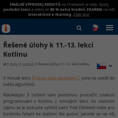
FINÁLNÍ VÝPRODEJ KREDITŮ
na ITnetwork je tady. Využij
poslední šanci
a získej až
80 % extra kreditů ZDARMA
na náš
interaktivní e-learning
.
Zjisti více:
IT kurzy
Od
0 Kč
Řešené úlohy k 11.-13. lekci
Přihlásit se
|
Registrovat
IT e-learning
Rekvalifikace a kurzy
Kotlinu
hrazené úřadem práce
Kurzy IT profesí
Kotlin
Základy
Řešené úlohy k 11.-13. lekci Kotlinu
Workshopy zdarma
Junior programátor
Kurzy programování
Umělá inteligence v praxi
V minulé lekci,
K čemu jsou algoritmy ?
, jsme se uvedli do
Školení
světa algoritmů.
Programátor WWW aplikací
Jak začít?
Datová analýza v praxi
Základy programování
Školení dle technologií
Následující 3 cvičení vám pomohou procvičit znalosti
-80%
Senior programátor
Java
programování v Kotlinu z minulých lekcí. Ve vlastním
Objektové programování - OOP
C# .NET
zájmu se je pokuste vyřešit sami. Pod článkem máte pro
-80%
Front-end developer
C#.NET
kontrolu řešení ke stažení. Ale pozor, jakmile se na něj
Umělá inteligence
Java