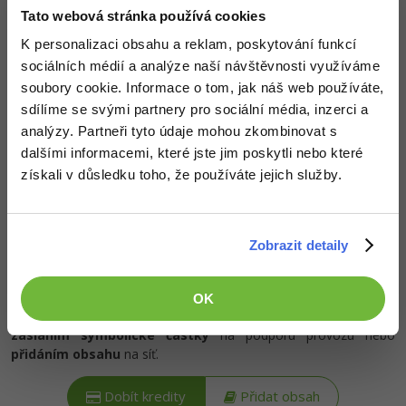
-30%
Kariéra
-80%
Marketing
Tato webová stránka používá cookies
Adobe Illustrator
K personalizaci obsahu a reklam, poskytování funkcí
Pro firmy
-30%
WordPress
Adobe Lightroom
sociálních médií a analýze naší návštěvnosti využíváme
Popis článku
soubory cookie. Informace o tom, jak náš web používáte,
-30%
-15%
SEO
Adobe XD
sdílíme se svými partnery pro sociální média, inzerci a
Požadovaný článek má následující obsah:
analýzy. Partneři tyto údaje mohou zkombinovat s
-25%
UX
Adobe InDesign
dalšími informacemi, které jste jim poskytli nebo které
získali v důsledku toho, že používáte jejich služby.
Řešené programátorské úlohy v Kotlinu na téma
Business
Adobe After Effects
algoritmy a matematické funkce. Úlohy jsou
řazené dle obtížnosti s řešením ke stažení.
-25%
-80%
Kryptoměny
Blender
Zobrazit detaily
-30%
Copywriting
Inkscape
OK
-80%
-80%
MS Office
Kredity získáš, když
podpoříš naši síť
. To můžeš udělat buď
Fotografování
zasláním symbolické částky
na podporu provozu nebo
přidáním obsahu
na síť.
Google Dokumenty
Video
Dobít kredity
Přidat obsah
Time management
Ostatní