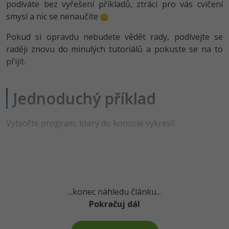
podíváte bez vyřešení příkladů, ztrácí pro vás cvičení
-80%
Vývojář mobilních aplikací
Python
smysl a nic se nenaučíte
HTML5, CSS3, Bootstrap, SEO
PHP
-80%
Specialista na AI a bigdata
JavaScript
Pokud si opravdu nebudete vědět rady, podívejte se
SQL a databáze
JavaScript
raději znovu do minulých tutoriálů a pokuste se na to
-80%
C# Game developer
PHP
přijít.
Testování a verzování
Python
-80%
Webdesigner
C++
UML a návrhové vzory
Jednoduchý příklad
HTML / CSS
-80%
Tester
Swift
React
UML a návrhové vzory
Vytvořte program, který do konzole vykreslí
-80%
Systémový administrátor
Kotlin
Spring
MySQL/MariaDB
-80%
Grafik / UX/UI návrhář
C
ASP.NET MVC
MS-SQL
3D grafik
VB.NET
Django
SQLite
...konec náhledu článku...
Projektový manažer
SQL
Pokračuj dál
Best practices
-80%
Databázový analytik
Návrh SW