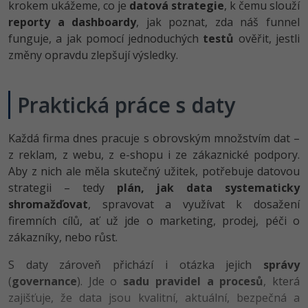
krokem ukážeme, co je
datová strategie
, k čemu slouží
-80%
Vývojář mobilních aplikací
Python
Digitální gramotnost
reporty a dashboardy
, jak poznat, zda náš funnel
HTML5, CSS3, Bootstrap, SEO
PHP
funguje, a jak pomocí jednoduchých
testů
ověřit, jestli
-80%
-30%
Specialista na AI a bigdata
JavaScript
Marketing
změny opravdu zlepšují výsledky.
SQL a databáze
JavaScript
-80%
C# Game developer
PHP
WordPress
Testování a verzování
Python
Praktická práce s daty
-80%
-30%
Webdesigner
C++
SEO
UML a návrhové vzory
HTML / CSS
-80%
Každá firma dnes pracuje s obrovským množstvím dat –
Tester
Swift
UX
z reklam, z webu, z e-shopu i ze zákaznické podpory.
React
UML a návrhové vzory
-80%
Aby z nich ale měla skutečný užitek, potřebuje datovou
Systémový administrátor
Kotlin
Business
strategii – tedy
Spring
plán, jak data systematicky
MySQL/MariaDB
-80%
-25%
shromažďovat
Grafik / UX/UI návrhář
, spravovat a využívat k dosažení
C
Kryptoměny
ASP.NET MVC
firemních cílů, ať už jde o marketing, prodej, péči o
MS-SQL
-30%
3D grafik
zákazníky, nebo růst.
VB.NET
Copywriting
Django
SQLite
S daty zároveň přichází i otázka jejich
správy
-80%
Projektový manažer
SQL
MS Office
(
governance
). Jde o
sadu pravidel a procesů
, která
Best practices
zajišťuje, že data jsou kvalitní, aktuální, bezpečná a
-80%
Databázový analytik
Návrh SW
Google Dokumenty