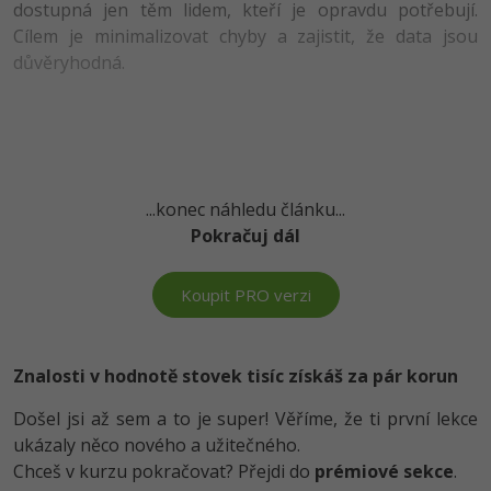
dostupná jen těm lidem, kteří je opravdu potřebují.
-41%
Cílem je minimalizovat chyby a zajistit, že data jsou
Copywriter
Algoritmy
Time management
důvěryhodná.
-10%
WordPress specialista
Umělá inteligence (AI)
Windows
SEO specialista
Pro děti
Linux
Více
Sítě
...konec náhledu článku...
Pokračuj dál
Fórum
Kybernetická bezpečnost
Koupit PRO verzi
Elektronický podpis
Fórum
Znalosti v hodnotě stovek tisíc získáš za pár korun
Došel jsi až sem a to je super! Věříme, že ti první lekce
Kurzy designu
ukázaly něco nového a užitečného.
-80%
HTML/CSS
Chceš v kurzu pokračovat? Přejdi do
prémiové sekce
.
Příběhy absolventů