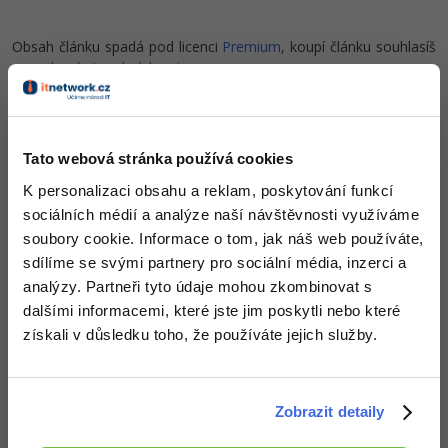
-80%
Blog
Photoshop
Obsah článku spadá pod licenci
Premium
, koupí článku souhlasíš
Kariéra
-80%
se
smluvními podmínkami
.
Adobe Illustrator
Pro firmy
-30%
Adobe Lightroom
Co od nás v dalších lekcích dostaneš?
-15%
Tato webová stránka používá cookies
Adobe XD
Přístup k jednotlivým lekcím dle způsobu pořízení.
K personalizaci obsahu a reklam, poskytování funkcí
-25%
Kvalitní znalosti
v oblasti IT.
Adobe InDesign
sociálních médií a analýze naší návštěvnosti využíváme
Dovednosti, které ti pomohou získat vysněnou a
soubory cookie. Informace o tom, jak náš web používáte,
dobře placenou práci
.
Adobe After Effects
sdílíme se svými partnery pro sociální média, inzerci a
analýzy. Partneři tyto údaje mohou zkombinovat s
-80%
Blender
dalšími informacemi, které jste jim poskytli nebo které
získali v důsledku toho, že používáte jejich služby.
Inkscape
Popis článku
-80%
Fotografování
Požadovaný článek má následující obsah:
Zobrazit detaily
Video