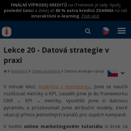
FINÁLNÍ VÝPRODEJ KREDITŮ
na ITnetwork je tady. Využij
poslední šanci
a získej až
80 % extra kreditů ZDARMA
na náš
interaktivní e-learning
.
Zjisti více:
IT kurzy
Od
0 Kč
Lekce 20 - Datová strategie v
Přihlásit se
|
Registrovat
IT e-learning
Rekvalifikace a kurzy
praxi
hrazené úřadem práce
Kurzy IT profesí
Marketing
Online marketing
Datová strategie v praxi
Workshopy zdarma
Junior programátor
Kurzy programování
Umělá inteligence v praxi
V minulé lekci,
Analytika v marketingu
, jsme se naučili
Školení
rozlišovat metriky a KPI, zasadili jsme je do frameworku
Programátor WWW aplikací
Jak začít?
Kurzy e-commerce
Datová analýza v praxi
OKR → KPI → metriky, vysvětlili jsme si datovou
Základy programování
Školení dle technologií
-80%
pyramidu a prozkoumali jsme atribuční modely, které
Senior programátor
Java
Testování softwaru
ukazují přínos jednotlivých kanálů pro úspěch kampaně.
Objektové programování - OOP
C# .NET
-80%
Front-end developer
C#.NET
Datová analýza
V tomto
online marketingovém tutoriálu
si krok za
Umělá inteligence
Java