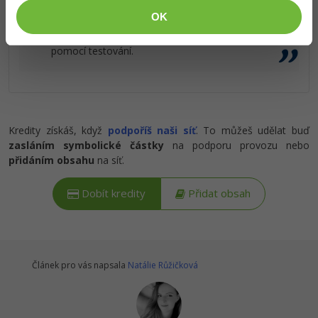
V tomto online marketingovém tutoriálu se
OK
naučíme nastavovat datovou strategii,
Ostatní
reporting, sledovat funnel a ověřovat změny
pomocí testování.
Fórum
Kredity získáš, když
podpoříš naši síť
. To můžeš udělat buď
zasláním symbolické částky
na podporu provozu nebo
přidáním obsahu
na síť.
Dobít kredity
Přidat obsah
Článek pro vás napsala
Natálie Růžičková