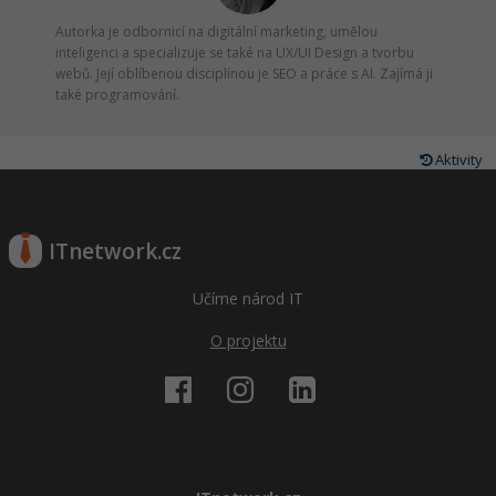
Autorka je odbornicí na digitální marketing, umělou
inteligenci a specializuje se také na UX/UI Design a tvorbu
webů. Její oblíbenou disciplínou je SEO a práce s AI. Zajímá ji
také programování.
Aktivity
ITnetwork.cz
Učíme národ IT
O projektu