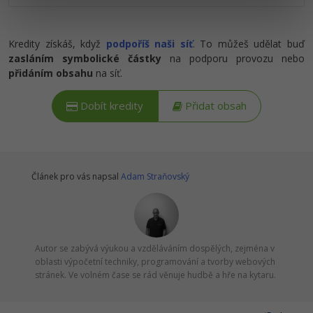
Ostatní
Kredity získáš, když
podpoříš naši síť
. To můžeš udělat buď
zasláním symbolické částky
na podporu provozu nebo
Fórum
přidáním obsahu
na síť.
Dobít kredity
Přidat obsah
Článek pro vás napsal
Adam Straňovský
Autor se zabývá výukou a vzděláváním dospělých, zejména v
oblasti výpočetní techniky, programování a tvorby webových
stránek. Ve volném čase se rád věnuje hudbě a hře na kytaru.