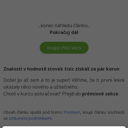
-41%
Copywriter
Algoritmy
Time management
-10%
WordPress specialista
Umělá inteligence (AI)
...konec náhledu článku...
Windows
Pokračuj dál
SEO specialista
Pro děti
Linux
Koupit PRO verzi
Více
Sítě
Fórum
Kybernetická bezpečnost
Znalosti v hodnotě stovek tisíc získáš za pár korun
Došel jsi až sem a to je super! Věříme, že ti první lekce
Elektronický podpis
ukázaly něco nového a užitečného.
Fórum
Chceš v kurzu pokračovat? Přejdi do
prémiové sekce
.
Kurzy designu
Obsah článku spadá pod licenci
Premium
, koupí článku souhlasíš
se
smluvními podmínkami
.
-80%
HTML/CSS
Příběhy absolventů