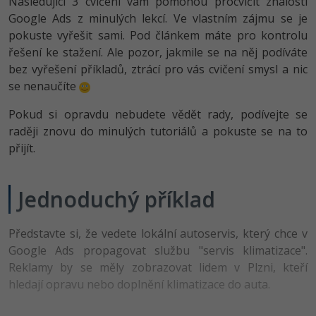
Následující 3 cvičení vám pomohou procvičit znalosti
-80%
Vývojář mobilních aplikací
Python
Digitální gramotnost
Google Ads z minulých lekcí. Ve vlastním zájmu se je
HTML5, CSS3, Bootstrap, SEO
PHP
pokuste vyřešit sami. Pod článkem máte pro kontrolu
-80%
-30%
Specialista na AI a bigdata
JavaScript
Marketing
řešení ke stažení. Ale pozor, jakmile se na něj podíváte
SQL a databáze
JavaScript
bez vyřešení příkladů, ztrácí pro vás cvičení smysl a nic
-80%
C# Game developer
PHP
WordPress
se nenaučíte
Testování a verzování
Python
-80%
-30%
Webdesigner
C++
Pokud si opravdu nebudete vědět rady, podívejte se
SEO
UML a návrhové vzory
HTML / CSS
raději znovu do minulých tutoriálů a pokuste se na to
-80%
Tester
Swift
přijít.
UX
React
UML a návrhové vzory
-80%
Systémový administrátor
Kotlin
Business
Jednoduchý příklad
Spring
MySQL/MariaDB
-80%
-25%
Grafik / UX/UI návrhář
C
Kryptoměny
ASP.NET MVC
MS-SQL
Představte si, že vedete lokální autoservis, který chce v
-30%
3D grafik
VB.NET
Copywriting
Google Ads propagovat službu "servis klimatizace".
Django
SQLite
Reklamy by se měly zobrazovat lidem v Plzni, kteří
-80%
Projektový manažer
SQL
MS Office
hledají opravu nebo doplnění klimatizace do auta.
Best practices
-80%
Databázový analytik
Návrh SW
Google Dokumenty