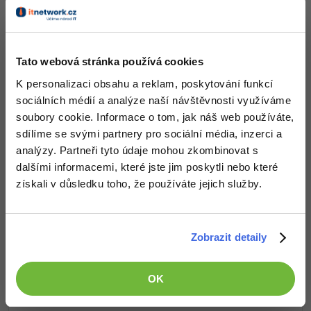
-80%
Blog
Photoshop
Co od nás v dalších lekcích dostaneš?
Kariéra
-80%
Adobe Illustrator
Přístup k jednotlivým lekcím dle způsobu pořízení.
Tato webová stránka používá cookies
Pro firmy
Kvalitní znalosti
v oblasti IT.
-30%
Adobe Lightroom
K personalizaci obsahu a reklam, poskytování funkcí
Dovednosti, které ti pomohou získat vysněnou a
sociálních médií a analýze naší návštěvnosti využíváme
dobře placenou práci
.
-15%
Adobe XD
soubory cookie. Informace o tom, jak náš web používáte,
sdílíme se svými partnery pro sociální média, inzerci a
-25%
Adobe InDesign
analýzy. Partneři tyto údaje mohou zkombinovat s
dalšími informacemi, které jste jim poskytli nebo které
Popis článku
Adobe After Effects
získali v důsledku toho, že používáte jejich služby.
-80%
Blender
Požadovaný článek má následující obsah:
Zobrazit detaily
Inkscape
Řešené úlohy základů online marketingu na
téma Google Ads. Úlohy jsou řazené dle
-80%
Fotografování
obtížnosti s řešením ke stažení.
OK
Video