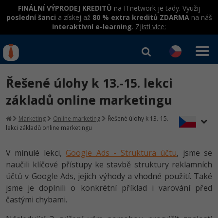
FINÁLNÍ VÝPRODEJ KREDITŮ
na ITnetwork je tady. Využij
poslední šanci
a získej až
80 % extra kreditů ZDARMA
na náš
interaktivní e-learning
.
Zjisti více:
IT kurzy
Od
0 Kč
Řešené úlohy k 13.-15. lekci
Přihlásit se
|
Registrovat
IT e-learning
Rekvalifikace a kurzy
základů online marketingu
hrazené úřadem práce
Kurzy IT profesí
Marketing
Online marketing
Řešené úlohy k 13.-15.
Workshopy zdarma
lekci základů online marketingu
Junior programátor
Kurzy programování
Umělá inteligence v praxi
Školení
V minulé lekci,
Google Ads - Struktura účtu
, jsme se
Programátor WWW aplikací
Jak začít?
Kurzy e-commerce
naučili klíčové přístupy ke stavbě struktury reklamních
Datová analýza v praxi
Základy programování
Školení dle technologií
účtů v Google Ads, jejich výhody a vhodné použití. Také
-80%
Senior programátor
Java
Testování softwaru
jsme je doplnili o konkrétní příklad i varování před
Objektové programování - OOP
C# .NET
častými chybami.
-80%
Front-end developer
C#.NET
Datová analýza
Umělá inteligence
Java