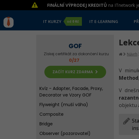
Singleton (jedináček)
FINÁLNÍ VÝPRODEJ KREDITŮ
na ITnetwork je
Prototype
IT KURZY
IT E-LEARNING
PŘ
od
0 Kč
Builder
Kvíz - Factory, Singleton,
Lekce
Prototype, Builder ve Vzory GOF
GOF
Adapter (wrapper)
Získej certifikát za dokončení kurzu
Návrh
Facade (fasáda)
0/27
Proxy (zástupce)
V minul
ZAČÍT KURZ ZDARMA
Method
Decorator (dekorátor)
Kvíz - Adapter, Facade, Proxy,
V dneš
Decorator ve Vzory GOF
razantn
Flyweight (muší váha)
objektu 
Composite
St
Bridge
ins
Observer (pozorovatel)