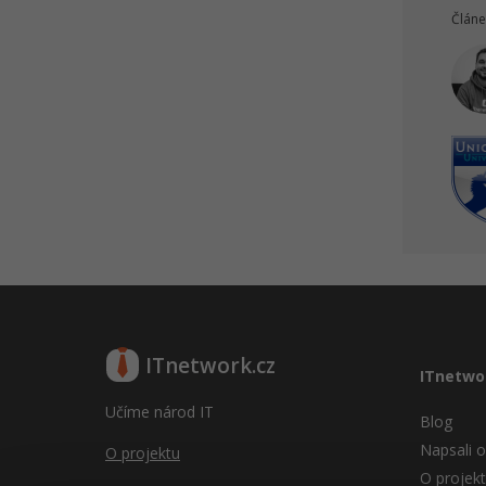
Článe
ITnetwork.cz
ITnetwo
Učíme národ IT
Blog
Napsali o
O projektu
O projek