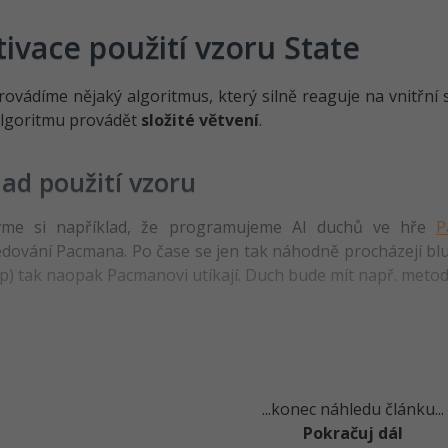
ivace použití vzoru State
ovádíme nějaký algoritmus, který silně reaguje na vnitřní
algoritmu provádět
složité větvení
.
lad použití vzoru
vme si například, že programujeme AI duchů ve hře
P
dování Pacmana. Po čase se jen tak náhodně procházejí blu
) tak naopak Pacmanovi utíkají. Duch bude mít např. meto
...konec náhledu článku...
Pokračuj dál