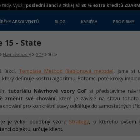
 tady. Využij
poslední šanci
a získej až
80 % extra kreditů ZDAR
ÍBĚHY ABSOLVENTŮ
BLOG
KARIÉRA
PRO FIRMY
 15 - State
Návrhové vzory
GOF
State
é lekci,
Template Method (šablonová metoda)
, jsme si 
, který definuje kostru algoritmu. Potomci poté kroky implem
ním
tutoriálu Návrhové vzory GoF
si představíme náv
ě změnit své chování
, které je závislé na stavu tohoto
a chování pro konkrétní stavy odděluje do samostatných tříd
ate je velmi podobný vzoru
Strategy
, u kterého ovšem k
tancí objektu, určuje klient.