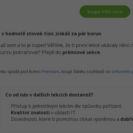
Koupit PRO verzi
 v hodnotě stovek tisíc získáš za pár korun
i až sem a to je super! Věříme, že ti první lekce ukázaly něc
kurzu pokračovat? Přejdi do
prémiové sekce
.
nku spadá pod licenci
Premium
, koupí článku souhlasíš se
smluvními
Co od nás v dalších lekcích dostaneš?
Přístup k jednotlivým lekcím dle způsobu pořízení.
Kvalitní znalosti
v oblasti IT.
Dovednosti, které ti pomohou získat vysněnou a
dobře