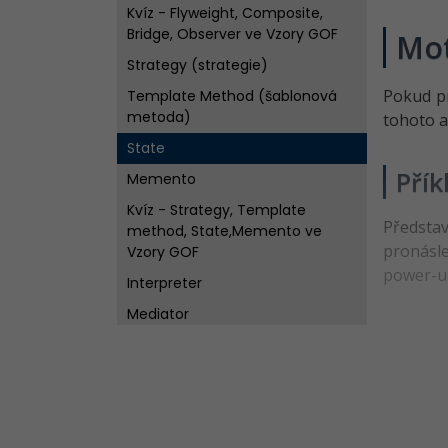
Kvíz - Flyweight, Composite,
Bridge, Observer ve Vzory GOF
Mot
Strategy (strategie)
Pokud pr
Template Method (šablonová
metoda)
tohoto 
State
Přík
Memento
Kvíz - Strategy, Template
Předsta
method, State,Memento ve
pronásle
Vzory GOF
power-up
Interpreter
Mediator
Iterator
Chain of responsibility
Command (Příkaz)
Kvíz - Interpreter, Mediator,