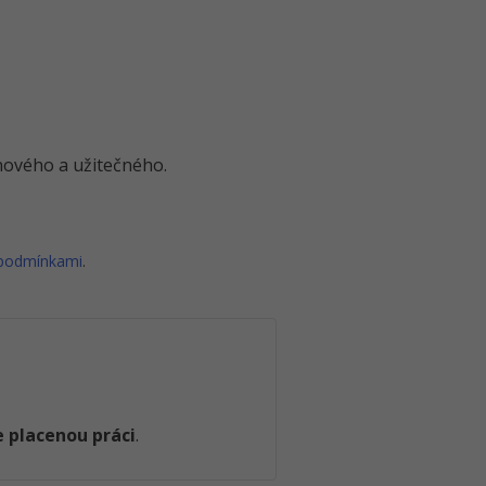
o nového a užitečného.
 podmínkami
.
 placenou práci
.