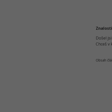
Iterator ve Vzory GOF
Učební pomůcka na Návrhové
vzory GoF - Tahák
Kvíz - Návrhové vzory GOF
Znalosti
Došel js
Chceš v 
Obsah člá