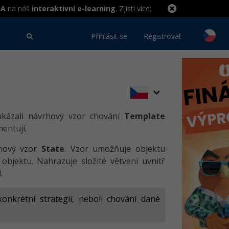
MA
na náš
interaktivní e-learning
.
Zjisti více:
Přihlásit se
Registrovat
ukázali návrhový vzor chování
Template
entují.
rhový vzor
State
. Vzor umožňuje objektu
 objektu. Nahrazuje složité větvení uvnitř
.
onkrétní strategii, neboli chování dané