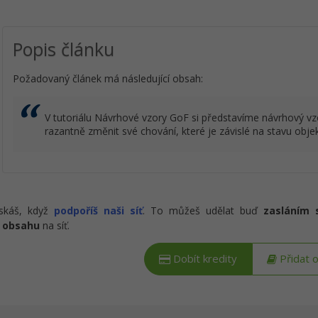
Popis článku
Požadovaný článek má následující obsah:
V tutoriálu Návrhové vzory GoF si představíme návrhový vz
razantně změnit své chování, které je závislé na stavu objek
ískáš, když
podpoříš naši síť
. To můžeš udělat buď
zasláním 
 obsahu
na síť.
Dobít kredity
Přidat 