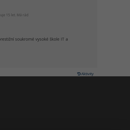
je 15 let. Má rád
prestižní soukromé vysoké škole IT a
Aktivity