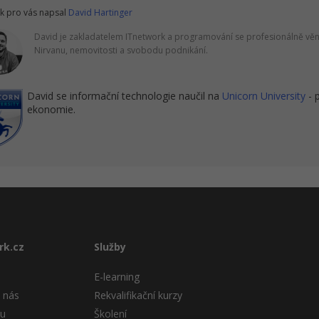
k pro vás napsal
David Hartinger
David je zakladatelem ITnetwork a programování se profesionálně věnu
Nirvanu, nemovitosti a svobodu podnikání.
David se informační technologie naučil na
Unicorn University
- 
ekonomie.
rk.cz
Služby
E-learning
 nás
Rekvalifikační kurzy
tu
Školení