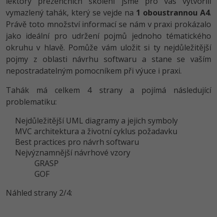
lektory prezenčních školení jsme pro vás vytvořili
-80%
Vývojář mobilních aplikací
Python
vymazlený tahák, který se vejde na
1 oboustrannou A4
.
HTML5, CSS3, Bootstrap, SEO
PHP
Právě toto množství informací se nám v praxi prokázalo
-80%
Specialista na AI a bigdata
JavaScript
jako ideální pro udržení pojmů jednoho tématického
SQL a databáze
JavaScript
okruhu v hlavě. Pomůže vám uložit si ty nejdůležitější
-80%
C# Game developer
PHP
pojmy z oblasti návrhu softwaru a stane se vaším
Testování a verzování
Python
nepostradatelným pomocníkem při výuce i praxi.
-80%
Webdesigner
C++
UML a návrhové vzory
HTML / CSS
Tahák má celkem 4 strany a pojímá následující
-80%
Tester
Swift
problematiku:
React
UML a návrhové vzory
-80%
Nejdůležitější UML diagramy a jejich symboly
Systémový administrátor
Kotlin
MVC architektura a životní cyklus požadavku
Spring
MySQL/MariaDB
-80%
Best practices pro návrh softwaru
Grafik / UX/UI návrhář
C
Nejvýznamnější návrhové vzory
ASP.NET MVC
MS-SQL
GRASP
3D grafik
VB.NET
GOF
Django
SQLite
Projektový manažer
SQL
Náhled strany 2/4:
Best practices
-80%
Databázový analytik
Návrh SW