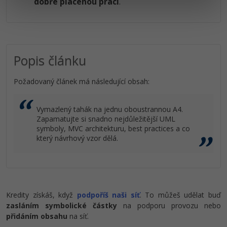
dobře placenou práci
.
Popis článku
Požadovaný článek má následující obsah:
Vymazlený tahák na jednu oboustrannou A4.
Zapamatujte si snadno nejdůležitější UML
symboly, MVC architekturu, best practices a co
který návrhový vzor dělá.
Kredity získáš, když
podpoříš naši síť
. To můžeš udělat buď
zasláním symbolické částky
na podporu provozu nebo
přidáním obsahu
na síť.