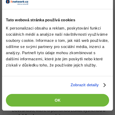
Koupit PRO verzi
Windows
Fórum
Tato webová stránka používá cookies
Linux
Znalosti v hodnotě stovek tisíc získáš za pár korun
K personalizaci obsahu a reklam, poskytování funkcí
Došel jsi až sem a to je super! Věříme, že ti první lekce
Sítě
sociálních médií a analýze naší návštěvnosti využíváme
ukázaly něco nového a užitečného.
soubory cookie. Informace o tom, jak náš web používáte,
Kybernetická bezpečnost
Chceš v kurzu pokračovat? Přejdi do
prémiové sekce
.
sdílíme se svými partnery pro sociální média, inzerci a
analýzy. Partneři tyto údaje mohou zkombinovat s
Elektronický podpis
dalšími informacemi, které jste jim poskytli nebo které
Obsah článku spadá pod licenci
Premium
, koupí článku souhlasíš
získali v důsledku toho, že používáte jejich služby.
se
smluvními podmínkami
.
Fórum
Zobrazit detaily
Co od nás v dalších lekcích dostaneš?
Přístup k jednotlivým lekcím dle způsobu pořízení.
OK
Kvalitní znalosti
v oblasti IT.
Dovednosti, které ti pomohou získat vysněnou a