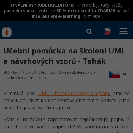
FINÁLNÍ VÝPRODEJ KREDITŮ
na ITnetwork je tady. Využij
poslední šanci
a získej až
80 % extra kreditů ZDARMA
na náš
interaktivní e-learning
.
Zjisti více:
IT kurzy
Od
0 Kč
Učební pomůcka na školení UML
Přihlásit se
|
Registrovat
IT e-learning
Rekvalifikace a kurzy
a návrhových vzorů - Tahák
hrazené úřadem práce
Kurzy IT profesí
Návrh
UML
Učební pomůcka na školení UML a
Workshopy zdarma
návrhových vzorů - Tahák
Junior programátor
Kurzy programování
Umělá inteligence v praxi
Školení
V minulé lekci,
UML - Komponentový diagram
, jsme se
Programátor WWW aplikací
Jak začít?
naučili používat komponentový diagram a podívali jsme
Datová analýza v praxi
Základy programování
Školení dle technologií
se na to, jak se využívá v praxi.
-80%
Senior programátor
Java
Objektové programování - OOP
C# .NET
Stále si nemůžete zapamatovat nejdůležitější pojmy a
-80%
Front-end developer
C#.NET
ztrácíte se ve vašich zápiscích? Ve spolupráci s našimi
Umělá inteligence
Java