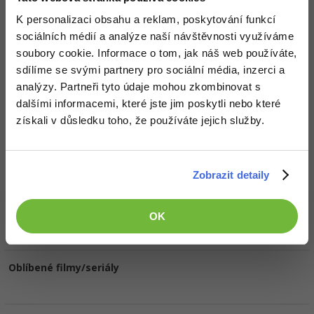
K personalizaci obsahu a reklam, poskytování funkcí
Ocenění
sociálních médií a analýze naší návštěvnosti využíváme
soubory cookie. Informace o tom, jak náš web používáte,
Jan Suchomel zatím nezískal žádná ocenění.
sdílíme se svými partnery pro sociální média, inzerci a
analýzy. Partneři tyto údaje mohou zkombinovat s
Doplňující informace
dalšími informacemi, které jste jim poskytli nebo které
získali v důsledku toho, že používáte jejich služby.
Česká republika.
Vyhledat kolegy
Oblíbené IDE, Editor
Zobrazit detaily
HW sestava
OK
Oblíbené filmy/seriály