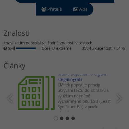
Video
-41%
Přátelé
Alba
Copywriter
Algoritmy
Time management
Ostatní
-10%
WordPress specialista
Umělá inteligence (AI)
Windows
Fórum
Znalosti
SEO specialista
Pro děti
Linux
itnavi zatím neprokázal žádné znalosti v testech.
Skill
Core i7 extreme
3504 Zkušeností / 5178
Více
Sítě
Články
Fórum
Kybernetická bezpečnost
Krátké pojednání o digitální
steganografii
Elektronický podpis
Článek popisuje princip
ukrývání textu do obrázku s
Fórum
využitím nejméně
významného bitu LSB (Least
Sgnificant Bit) v pixelu
obrázku.