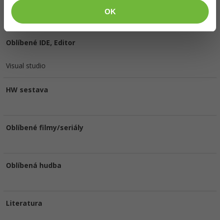
OK
Česká republika, Hlavní město Praha, Praha 9.
Vyhledat kolegy
Oblíbené IDE, Editor
Visual studio
HW sestava
Oblíbené filmy/seriály
Oblíbená hudba
Literatura