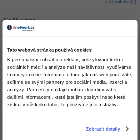
Zobrazit vše (4)
Software
Skrytí obrazu do obrazu
Program skrytí obrazu v
jiném mateřském obraze.
Tato webová stránka používá cookies
Program pro výběr skrytého
obrazu z mateřského
K personalizaci obsahu a reklam, poskytování funkcí
obrazu.
sociálních médií a analýze naší návštěvnosti využíváme
soubory cookie. Informace o tom, jak náš web používáte,
sdílíme se svými partnery pro sociální média, inzerci a
analýzy. Partneři tyto údaje mohou zkombinovat s
Zobrazit vše (14)
dalšími informacemi, které jste jim poskytli nebo které
získali v důsledku toho, že používáte jejich služby.
Ocenění
itnavi zatím nezískal žádná ocenění.
Zobrazit detaily
Doplňující informace