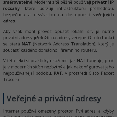
směrovatelné
. Moderní sítě běžně používají
privátní IP
-80%
Vývojář mobilních aplikací
Python
Digitální gramotnost
rozsahy
, které udržují infrastrukturu přehlednou,
HTML5, CSS3, Bootstrap, SEO
PHP
bezpečnou a nezávislou na dostupnosti
veřejných
-80%
-30%
Specialista na AI a bigdata
JavaScript
Marketing
adres
.
SQL a databáze
JavaScript
-80%
C# Game developer
PHP
WordPress
Aby však mohl provoz opustit lokální síť, je nutné
Testování a verzování
Python
privátní adresy
přeložit
na adresy veřejné. O tuto funkci
-80%
-30%
Webdesigner
C++
SEO
se stará
NAT
(Network Address Translation), který je
UML a návrhové vzory
HTML / CSS
součástí každého domácího i firemního routeru.
-80%
Tester
Swift
UX
React
UML a návrhové vzory
V této lekci si prakticky ukážeme, jak NAT funguje, proč
-80%
Systémový administrátor
Kotlin
je v moderních sítích nezbytný a jak nakonfigurovat jeho
Business
Spring
MySQL/MariaDB
nejpoužívanější podobu,
PAT
, v prostředí Cisco Packet
-80%
-25%
Grafik / UX/UI návrhář
C
Traceru.
Kryptoměny
ASP.NET MVC
MS-SQL
-30%
3D grafik
VB.NET
Copywriting
Veřejné a privátní adresy
Django
SQLite
-80%
Projektový manažer
SQL
MS Office
Best practices
Internet používá omezený prostor IPv4 adres, a kdyby
-80%
Databázový analytik
Návrh SW
Google Dokumenty