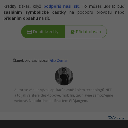
Kredity získáš, když
podpoříš naši síť
. To můžeš udělat buď
zasláním symbolické částky
na podporu provozu nebo
přidáním obsahu
na síť.
Dobít kredity
Přidat obsah
Článek pro vás napsal
Filip Zeman
Autor se věnuje vývoji aplikací hlavně kolem technologií .NET
a to jak ve sféře desktopové, mobilní, tak hlavně samozřejmě
webové. Nepohrdne ani Reactem či Djangem.
Aktivity