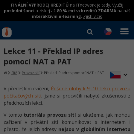
FINÁLNÍ VÝPRODEJ KREDITŮ
na ITnetwork je tady. Využij
poslední šanci
a získej až
80 % extra kreditů ZDARMA
na náš
interaktivní e-learning
.
Zjisti více:
IT kurzy
Od
0 Kč
Lekce 11 - Překlad IP adres
Přihlásit se
|
Registrovat
IT e-learning
Rekvalifikace a kurzy
pomocí NAT a PAT
hrazené úřadem práce
Kurzy IT profesí
Sítě
Provoz sítí
Překlad IP adres pomocí NAT a PAT
Workshopy zdarma
Junior programátor
Kurzy programování
Umělá inteligence v praxi
V předešlém cvičení,
Řešené úlohy k 9.-10. lekci provozu
Školení
počítačových sítí
, jsme si procvičili nabyté zkušenosti z
Programátor WWW aplikací
Jak začít?
Kurzy e-commerce
Datová analýza v praxi
předchozích lekcí.
Základy programování
Školení dle technologií
-80%
Senior programátor
Java
Testování softwaru
V tomto
tutoriálu provozu sítí
si ukážeme, jak mohou
Objektové programování - OOP
C# .NET
zařízení v privátní síti komunikovat s internetem i
-80%
Front-end developer
C#.NET
Datová analýza
přesto, že jejich adresy
nejsou v globálním internetu
Umělá inteligence
Java