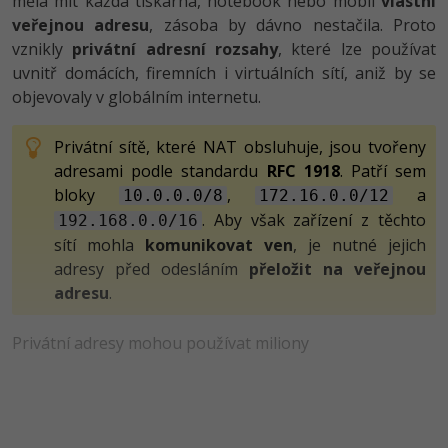
měla mít každá tiskárna, notebook nebo mobil
vlastní
veřejnou adresu
, zásoba by dávno nestačila. Proto
-41%
Copywriter
Algoritmy
Time management
vznikly
privátní adresní rozsahy
, které lze používat
uvnitř domácích, firemních i virtuálních sítí, aniž by se
-10%
WordPress specialista
Umělá inteligence (AI)
Windows
objevovaly v globálním internetu.
SEO specialista
Pro děti
Linux
Privátní sítě, které NAT obsluhuje, jsou tvořeny
adresami podle standardu
RFC 1918
. Patří sem
Více
Sítě
bloky
,
a
10.0.0.0/8
172.16.0.0/12
. Aby však zařízení z těchto
192.168.0.0/16
Fórum
Kybernetická bezpečnost
sítí mohla
komunikovat ven
, je nutné jejich
adresy před odesláním
přeložit na veřejnou
Elektronický podpis
adresu
.
Fórum
Privátní adresy mohou používat miliony
Kurzy designu
-80%
HTML/CSS
Příběhy absolventů