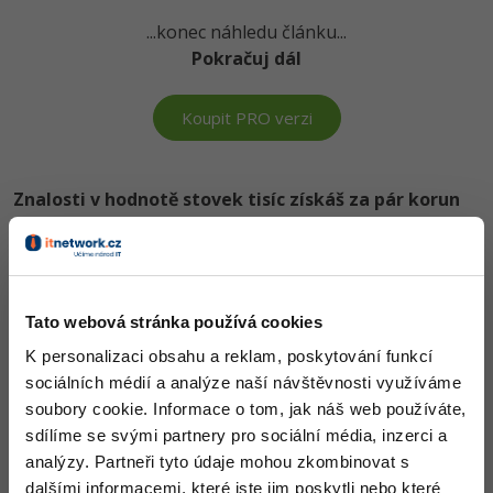
-80%
Blog
Photoshop
...konec náhledu článku...
Pokračuj dál
Kariéra
-80%
Adobe Illustrator
Pro firmy
-30%
Koupit PRO verzi
Adobe Lightroom
-15%
Adobe XD
Znalosti v hodnotě stovek tisíc získáš za pár korun
-25%
Adobe InDesign
Došel jsi až sem a to je super! Věříme, že ti první lekce
ukázaly něco nového a užitečného.
Adobe After Effects
Chceš v kurzu pokračovat? Přejdi do
prémiové sekce
.
Tato webová stránka používá cookies
-80%
Blender
K personalizaci obsahu a reklam, poskytování funkcí
Obsah článku spadá pod licenci
Premium
, koupí článku souhlasíš
sociálních médií a analýze naší návštěvnosti využíváme
Inkscape
se
smluvními podmínkami
.
soubory cookie. Informace o tom, jak náš web používáte,
-80%
sdílíme se svými partnery pro sociální média, inzerci a
Fotografování
analýzy. Partneři tyto údaje mohou zkombinovat s
Co od nás v dalších lekcích dostaneš?
dalšími informacemi, které jste jim poskytli nebo které
Video