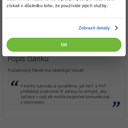
získali v důsledku toho, že používáte jejich služby.
Přístup k jednotlivým lekcím dle způsobu pořízení.
Kvalitní znalosti
v oblasti IT.
Ostatní
Dovednosti, které ti pomohou získat vysněnou a
dobře placenou práci
.
Fórum
Zobrazit detaily
OK
Popis článku
Požadovaný článek má následující obsah:
V tomto tutoriálu si vysvětlíme, jak NAT a PAT
překládají soukromé IP adresy na veřejné, aby
zařízení v naší síti mohla bezpečně komunikovat
s internetem.