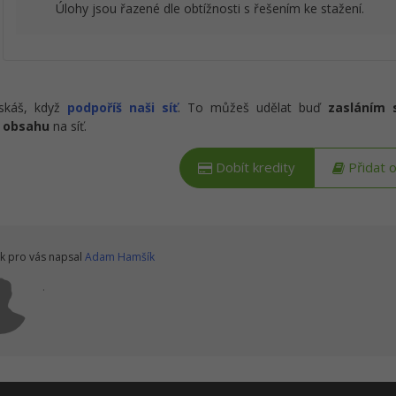
Úlohy jsou řazené dle obtížnosti s řešením ke stažení.
ískáš, když
podpoříš naši síť
. To můžeš udělat buď
zasláním 
 obsahu
na síť.
Dobít kredity
Přidat 
k pro vás napsal
Adam Hamšík
.