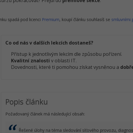
kurzu pokračovat? Přejdi do
prémiové sekce
.
nku spadá pod licenci
Premium
, koupí článku souhlasíš se
smluvními
Co od nás v dalších lekcích dostaneš?
Přístup k jednotlivým lekcím dle způsobu pořízení.
Kvalitní znalosti
v oblasti IT.
Dovednosti, které ti pomohou získat vysněnou a
dobře
Popis článku
Požadovaný článek má následující obsah:
Řešené úlohy na téma sledování síťového provozu, diagnos