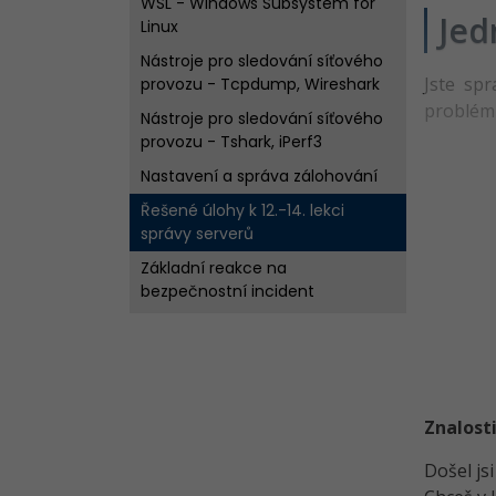
WSL - Windows Subsystem for
Jed
Linux
Nástroje pro sledování síťového
Jste spr
provozu - Tcpdump, Wireshark
problém 
Nástroje pro sledování síťového
provozu - Tshark, iPerf3
Nastavení a správa zálohování
Řešené úlohy k 12.-14. lekci
správy serverů
Základní reakce na
bezpečnostní incident
Kvíz - Sledování síťového
provozu
Úvod do Microsoft 365
Základní služby v Azure a AWS
Znalosti
Řešené úlohy k 15.-17. lekci
Došel js
správy serverů