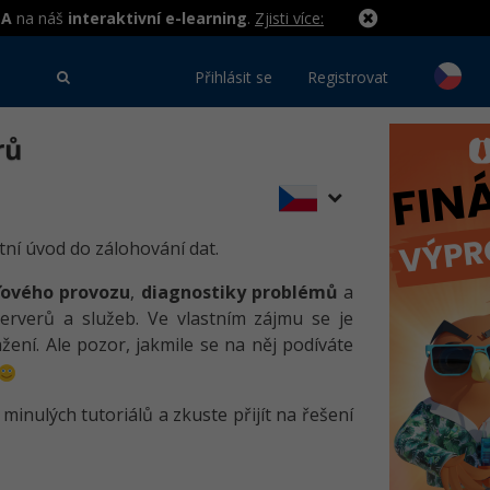
MA
na náš
interaktivní e-learning
.
Zjisti více:
Přihlásit se
Registrovat
rů
etní úvod do zálohování dat.
íťového provozu
,
diagnostiky problémů
a
erverů a služeb. Ve vlastním zájmu se je
ení. Ale pozor, jakmile se na něj podíváte
inulých tutoriálů a zkuste přijít na řešení