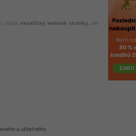
jim občas
nenačítají webové stránky
, ale
o nového a užitečného.