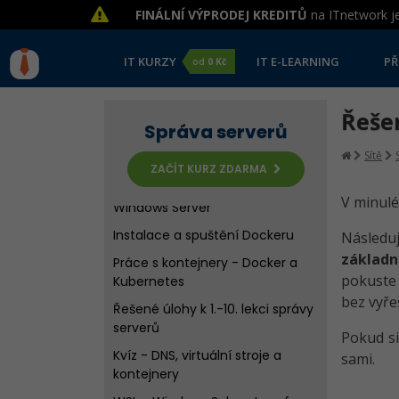
Virtualizace Windows Server -
FINÁLNÍ VÝPRODEJ KREDITŮ
na ITnetwork je
Vytvoření virtuálního stroje
Instalace Windows Server ve
IT KURZY
IT E-LEARNING
PŘ
od
0 Kč
VirtualBox
Konfigurace VirtualBox - Guest
Additions a sdílené složky
Řešen
Správa serverů
Základní konfigurace Windows
Sítě
Serveru
ZAČÍT KURZ ZDARMA
Firewall a zálohování na
V minulé
Windows Server
Instalace a spuštění Dockeru
Následuj
základn
Práce s kontejnery - Docker a
pokuste 
Kubernetes
bez vyře
Řešené úlohy k 1.-10. lekci správy
serverů
Pokud si
Kvíz - DNS, virtuální stroje a
sami.
kontejnery