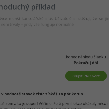
noduchý příklad
ávce menší kancelářské sítě. Uživatelé si stěžují, že se 
není trvalý – jindy vše funguje normálně.
...konec náhledu článku...
Pokračuj dál
Koupit PRO verzi
 v hodnotě stovek tisíc získáš za pár korun
i až sem a to je super! Věříme, že ti první lekce ukázaly něc