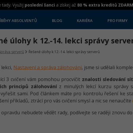
 tady. Využij
poslední šanci
a získej až
80 % extra kreditů ZDAR
ÍBĚHY ABSOLVENTŮ
BLOG
KARIÉRA
PRO FIRMY
é úlohy k 12.-14. lekci správy serve
Správa serverů
Řešené úlohy k 12.-14. lekci správy serverů
 lekci,
Nastavení a správa zálohování
, jsme si udělali kompl
ící 3 cvičení vám pomohou procvičit
znalosti sledování s
ích principů zálohování
z minulých lekcí kurzu správy s
vyřešit sami. Pod článkem máte pro kontrolu řešení ke staž
šení příkladů, ztrácí pro vás cvičení smysl a nic se nenaučíte
 opravdu nebudete vědět rady, podívejte se raději znovu do m