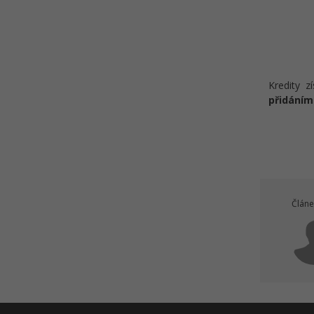
Kredity z
přidáním
Článe