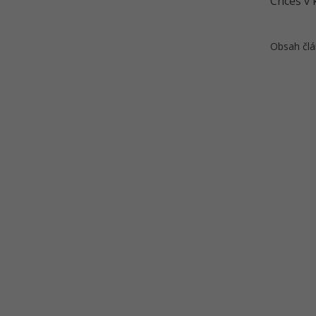
Chceš v 
Azure - První virtuální síť a
webový server v cloudu
AWS - Virtuální síť a webový
Obsah člá
server v cloudu
Učební pomůcka na Správu
serverů a služeb - Tahák
Kvíz - Správa serverů a služeb