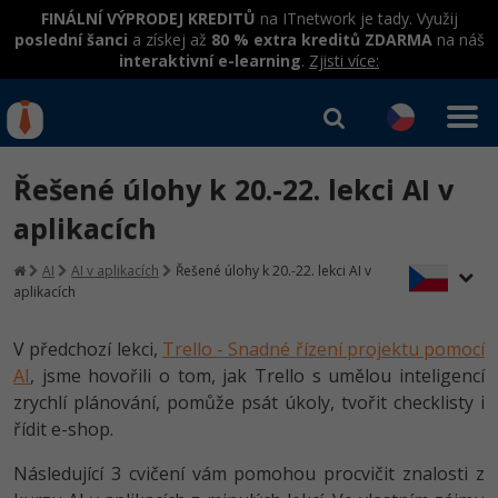
FINÁLNÍ VÝPRODEJ KREDITŮ
na ITnetwork je tady. Využij
poslední šanci
a získej až
80 % extra kreditů ZDARMA
na náš
interaktivní e-learning
.
Zjisti více:
IT kurzy
Od
0 Kč
Řešené úlohy k 20.-22. lekci AI v
Přihlásit se
|
Registrovat
IT e-learning
Rekvalifikace a kurzy
aplikacích
hrazené úřadem práce
Kurzy IT profesí
AI
AI v aplikacích
Řešené úlohy k 20.-22. lekci AI v
Workshopy zdarma
aplikacích
Junior programátor
Kurzy programování
Umělá inteligence v praxi
Školení
V předchozí lekci,
Trello - Snadné řízení projektu pomocí
Programátor WWW aplikací
Jak začít?
AI
, jsme hovořili o tom, jak Trello s umělou inteligencí
Datová analýza v praxi
Základy programování
Školení dle technologií
zrychlí plánování, pomůže psát úkoly, tvořit checklisty i
-80%
Senior programátor
Java
řídit e-shop.
Objektové programování - OOP
C# .NET
-80%
Front-end developer
C#.NET
Následující 3 cvičení vám pomohou procvičit znalosti z
Umělá inteligence
Java