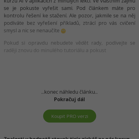
kurzu AI v aplikacích z minulých lekcí. Ve vlastním zájmu
-80%
Vývojář mobilních aplikací
Python
se je pokuste vyřešit sami. Pod článkem máte pro
HTML5, CSS3, Bootstrap, SEO
PHP
kontrolu řešení ke stažení. Ale pozor, jakmile se na něj
-80%
Specialista na AI a bigdata
JavaScript
podíváte bez vyřešení příkladů, ztrácí pro vás cvičení
SQL a databáze
JavaScript
smysl a nic se nenaučíte
-80%
C# Game developer
PHP
Testování a verzování
Python
Pokud si opravdu nebudete vědět rady, podívejte se
-80%
Webdesigner
C++
raději znovu do minulého tutoriálu a pokust
UML a návrhové vzory
HTML / CSS
-80%
Tester
Swift
React
UML a návrhové vzory
-80%
Systémový administrátor
Kotlin
Spring
MySQL/MariaDB
-80%
...konec náhledu článku...
Grafik / UX/UI návrhář
C
ASP.NET MVC
Pokračuj dál
MS-SQL
3D grafik
VB.NET
Django
SQLite
Koupit PRO verzi
Projektový manažer
SQL
Best practices
-80%
Databázový analytik
Návrh SW