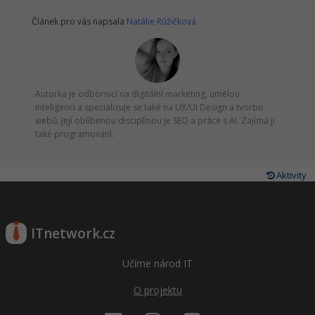
Článek pro vás napsala
Natálie Růžičková
Windows
Fórum
Linux
Sítě
Autorka je odbornicí na digitální marketing, umělou
inteligenci a specializuje se také na UX/UI Design a tvorbu
webů. Její oblíbenou disciplínou je SEO a práce s AI. Zajímá ji
Kybernetická bezpečnost
také programování.
Elektronický podpis
Aktivity
Fórum
ITnetwork.cz
Učíme národ IT
O projektu