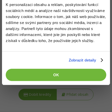
-30%
Kariéra
-80%
Popis článku
Marketing
K personalizaci obsahu a reklam, poskytování funkcí
Adobe Illustrator
sociálních médií a analýze naší návštěvnosti využíváme
Pro firmy
-30%
Požadovaný článek má následující obsah:
WordPress
soubory cookie. Informace o tom, jak náš web používáte,
Adobe Lightroom
sdílíme se svými partnery pro sociální média, inzerci a
-30%
-15%
SEO
analýzy. Partneři tyto údaje mohou zkombinovat s
Adobe XD
Řešené úlohy kurzu AI v aplikacích na téma
využití nástrojů Jira a Trello k vedení projektů.
dalšími informacemi, které jste jim poskytli nebo které
-25%
Úlohy jsou řazené dle obtížnosti s řešením ke
UX
Adobe InDesign
získali v důsledku toho, že používáte jejich služby.
stažení.
Business
Adobe After Effects
Zobrazit detaily
-25%
-80%
Kryptoměny
Blender
Kredity získáš, když
podpoříš naši síť
. To můžeš udělat buď
-30%
Copywriting
OK
Inkscape
zasláním symbolické částky
na podporu provozu nebo
přidáním obsahu
na síť.
-80%
-80%
MS Office
Fotografování
Dobít kredity
Přidat obsah
Google Dokumenty
Video
Time management
Ostatní