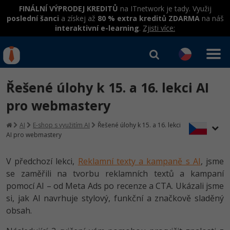
FINÁLNÍ VÝPRODEJ KREDITŮ
na ITnetwork je tady. Využij
poslední šanci
a získej až
80 % extra kreditů ZDARMA
na náš
interaktivní e-learning
.
Zjisti více:
IT kurzy
Od
0 Kč
Řešené úlohy k 15. a 16. lekci AI
Přihlásit se
|
Registrovat
IT e-learning
Rekvalifikace a kurzy
pro webmastery
hrazené úřadem práce
Kurzy IT profesí
AI
E-shop s využitím AI
Řešené úlohy k 15. a 16. lekci
Workshopy zdarma
AI pro webmastery
Junior programátor
Kurzy programování
Umělá inteligence v praxi
Školení
V předchozí lekci,
Reklamní texty a kampaně s AI
, jsme
Programátor WWW aplikací
Jak začít?
se zaměřili na tvorbu reklamních textů a kampaní
Datová analýza v praxi
Základy programování
Školení dle technologií
pomocí AI – od Meta Ads po recenze a CTA. Ukázali jsme
-80%
Senior programátor
Java
si, jak AI navrhuje stylový, funkční a značkově sladěný
Objektové programování - OOP
C# .NET
obsah.
-80%
Front-end developer
C#.NET
Umělá inteligence
Java