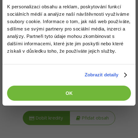
-30%
Kariéra
-80%
Marketing
Adobe Illustrator
K personalizaci obsahu a reklam, poskytování funkcí
Popis článku
sociálních médií a analýze naší návštěvnosti využíváme
Pro firmy
-30%
WordPress
Adobe Lightroom
soubory cookie. Informace o tom, jak náš web používáte,
Požadovaný článek má následující obsah:
sdílíme se svými partnery pro sociální média, inzerci a
-30%
-15%
SEO
Adobe XD
analýzy. Partneři tyto údaje mohou zkombinovat s
dalšími informacemi, které jste jim poskytli nebo které
Řešené úlohy kurzu AI pro webmastery na téma
-25%
UX
tvorby textů a reklam. Úlohy jsou řazené dle
Adobe InDesign
získali v důsledku toho, že používáte jejich služby.
obtížnosti s řešením ke stažení.
Business
Adobe After Effects
Zobrazit detaily
-25%
-80%
Kryptoměny
Blender
-30%
Kredity získáš, když
podpoříš naši síť
. To můžeš udělat buď
Copywriting
OK
Inkscape
zasláním symbolické částky
na podporu provozu nebo
přidáním obsahu
na síť.
-80%
-80%
MS Office
Fotografování
Dobít kredity
Přidat obsah
Google Dokumenty
Video
Time management
Ostatní