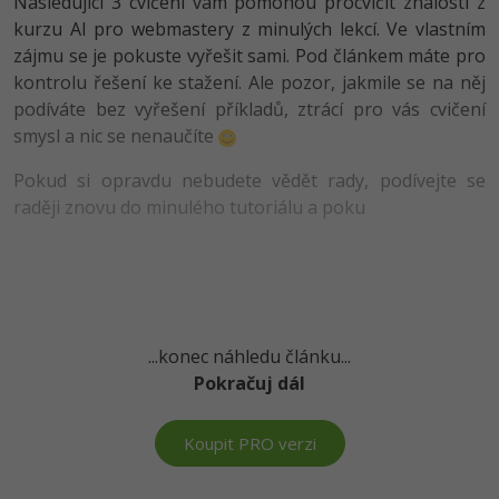
Následující 3 cvičení vám pomohou procvičit znalosti z
-80%
Vývojář mobilních aplikací
Python
kurzu AI pro webmastery z minulých lekcí. Ve vlastním
HTML5, CSS3, Bootstrap, SEO
PHP
zájmu se je pokuste vyřešit sami. Pod článkem máte pro
-80%
Specialista na AI a bigdata
JavaScript
kontrolu řešení ke stažení. Ale pozor, jakmile se na něj
SQL a databáze
JavaScript
podíváte bez vyřešení příkladů, ztrácí pro vás cvičení
-80%
C# Game developer
PHP
smysl a nic se nenaučíte
Testování a verzování
Python
-80%
Webdesigner
C++
Pokud si opravdu nebudete vědět rady, podívejte se
UML a návrhové vzory
HTML / CSS
raději znovu do minulého tutoriálu a poku
-80%
Tester
Swift
React
UML a návrhové vzory
-80%
Systémový administrátor
Kotlin
Spring
MySQL/MariaDB
-80%
Grafik / UX/UI návrhář
C
ASP.NET MVC
...konec náhledu článku...
MS-SQL
3D grafik
Pokračuj dál
VB.NET
Django
SQLite
Projektový manažer
SQL
Koupit PRO verzi
Best practices
-80%
Databázový analytik
Návrh SW