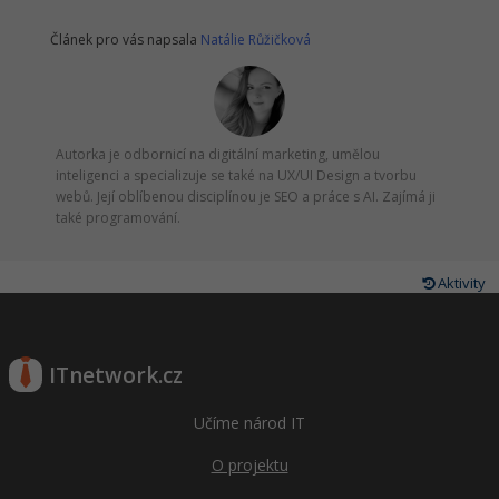
Článek pro vás napsala
Natálie Růžičková
Windows
Fórum
Linux
Sítě
Autorka je odbornicí na digitální marketing, umělou
inteligenci a specializuje se také na UX/UI Design a tvorbu
webů. Její oblíbenou disciplínou je SEO a práce s AI. Zajímá ji
Kybernetická bezpečnost
také programování.
Elektronický podpis
Aktivity
Fórum
ITnetwork.cz
Učíme národ IT
O projektu