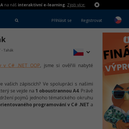
MA
na náš
interaktivní e-learning
.
Zjisti více:
Přihlásit se
Registrovat
ák
 - Tahák
amy v C# .NET OOP
, jsme si ověřili nabyté
e vašich zápiscích? Ve spolupráci s našimi
který se vejde na
1 oboustrannou A4
. Právě
 udržení pojmů jednoho tématického okruhu
 orientovaného programování v C# .NET
a