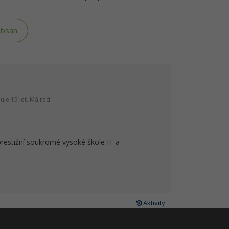
obsah
je 15 let. Má rád
prestižní soukromé vysoké škole IT a
Aktivity