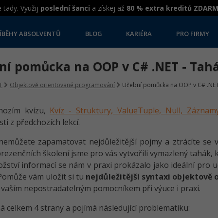
 tady. Využij
poslední šanci
a získej až
80 % extra kreditů ZDAR
ÍBĚHY ABSOLVENTŮ
BLOG
KARIÉRA
PRO FIRMY
ní pomůcka na OOP v C# .NET - Tah
T
Objektově orientované programování
Učební pomůcka na OOP v C# .NET
hozím kvízu,
Kvíz - Struktury, ValueTuple, Null, Zázn
ti z předchozích lekcí.
 nemůžete zapamatovat nejdůležitější pojmy a ztrácíte se v
prezenčních školení jsme pro vás vytvořili vymazlený tahák, 
žství informací se nám v praxi prokázalo jako ideální pro
 Pomůže vám uložit si tu
nejdůležitější syntaxi objektově
 vaším nepostradatelným pomocníkem při výuce i praxi.
 celkem 4 strany a pojímá následující problematiku: