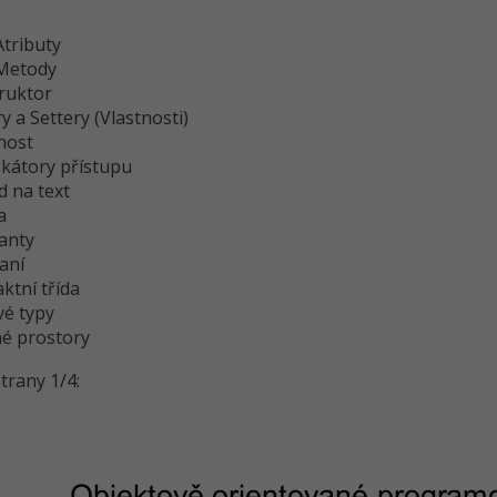
Atributy
Metody
ruktor
y a Settery (Vlastnosti)
nost
ikátory přístupu
d na text
a
anty
aní
ktní třída
vé typy
é prostory
trany 1/4: