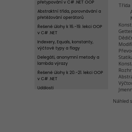
přetypování v C# .NET OOP
Třída
Abstraktní třída, porovnávání a
přetěžování operátorů
Konst
Řešené úlohy k 16.-19. lekci OOP
Getter
v C# .NET
Dědič
Indexery, Equals, konstanty,
Modif
výčtové typy a flagy
Převo
Statik
Delegáti, anonymní metody a
lambda výrazy
Konst
Rozhr
Řešené úlohy k 20.-21. lekci OOP
Abstra
v C# .NET
Výčto
Události
Jmenn
Řešené úlohy k 22. lekci OOP v
Náhled s
C# .NET
Kvíz - Abstraktní třída, výčtové
typy, lambda v C# .NET OOP
Struktury, boxing, parciální prvky,