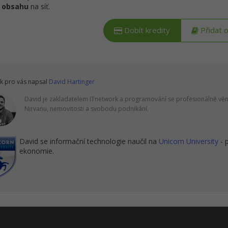
 obsahu
na síť.
Dobít kredity
Přidat 
k pro vás napsal
David Hartinger
David je zakladatelem ITnetwork a programování se profesionálně věnu
Nirvanu, nemovitosti a svobodu podnikání.
David se informační technologie naučil na
Unicorn University
- 
ekonomie.