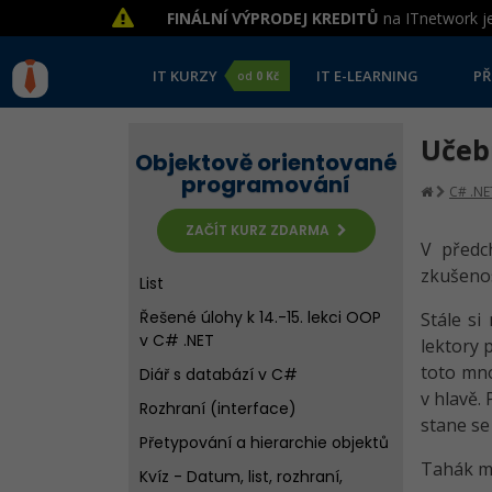
C# .NET
FINÁLNÍ VÝPRODEJ KREDITŮ
na ITnetwork je
Vlastnosti
Kvíz - Dědičnost, statika,
IT KURZY
IT E-LEARNING
PŘ
od
0 Kč
vlastnosti v C# .NET OOP
Datum a čas v C# - DateTime
Učeb
Objektově orientované
Řešené úlohy k 13. lekci OOP v
programování
C# .NET
C# .NE
Datum a čas v C# - DateOnly a
ZAČÍT KURZ ZDARMA
V předc
TimeOnly
zkušenos
List
Řešené úlohy k 14.-15. lekci OOP
Stále si
v C# .NET
lektory 
toto mno
Diář s databází v C#
v hlavě.
Rozhraní (interface)
stane se
Přetypování a hierarchie objektů
Tahák má
Kvíz - Datum, list, rozhraní,