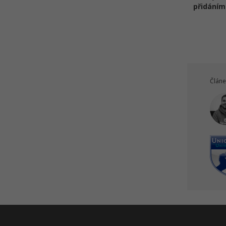
přidáním
Článe