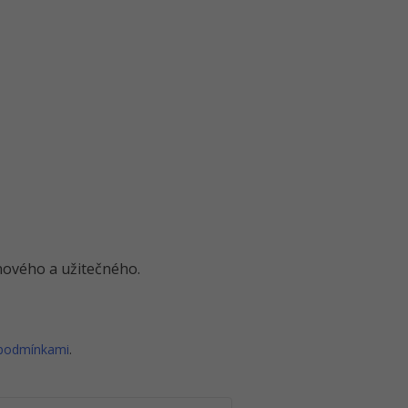
o nového a užitečného.
 podmínkami
.