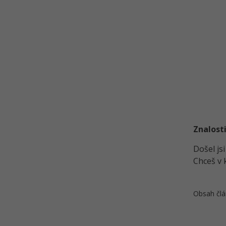
Znalosti
Došel js
Chceš v 
Obsah člá