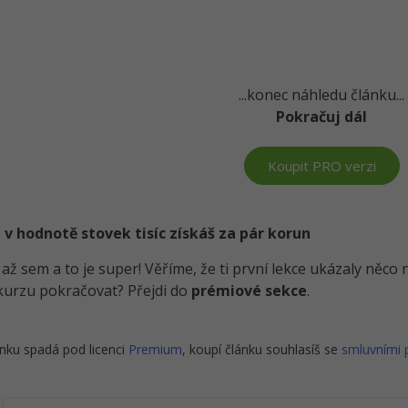
...konec náhledu článku...
Pokračuj dál
Koupit PRO verzi
 v hodnotě stovek tisíc získáš za pár korun
i až sem a to je super! Věříme, že ti první lekce ukázaly něc
kurzu pokračovat? Přejdi do
prémiové sekce
.
nku spadá pod licenci
Premium
, koupí článku souhlasíš se
smluvními