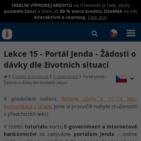
FINÁLNÍ VÝPRODEJ KREDITŮ
na ITnetwork je tady. Využij
poslední šanci
a získej až
80 % extra kreditů ZDARMA
na náš
interaktivní e-learning
.
Zjisti více:
IT kurzy
Od
0 Kč
Lekce 15 - Portál Jenda - Žádosti o
Přihlásit se
|
Registrovat
IT e-learning
Rekvalifikace a kurzy
dávky dle životních situací
hrazené úřadem práce
Kurzy IT profesí
Digitální gramotnost
E-government
Portál Jenda -
Workshopy zdarma
Žádosti o dávky dle životních situací
Junior programátor
Kurzy programování
Umělá inteligence v praxi
Školení
V předešlém cvičení,
Řešené úlohy k 11.-14. lekci
Programátor WWW aplikací
Jak začít?
Kurzy e-commerce
komunikace s úřady
, jsme si procvičili nabyté zkušenosti
Datová analýza v praxi
Základy programování
Školení dle technologií
z předchozích lekcí.
-80%
Senior programátor
Java
Testování softwaru
Objektové programování - OOP
C# .NET
V tomto
tutoriálu
kurzu
E-government a internetové
-80%
Front-end developer
C#.NET
Datová analýza
bankovnictví
se zabýváme
portálem Jenda
– online
Umělá inteligence
Java