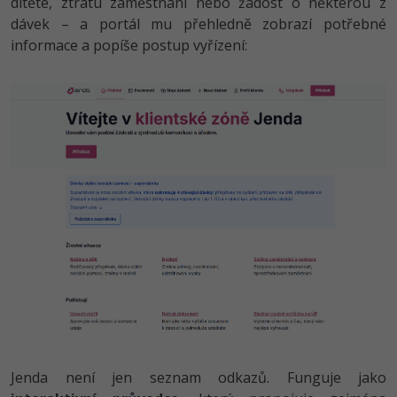
dítěte, ztrátu zaměstnání nebo žádost o některou z
dávek – a portál mu přehledně zobrazí potřebné
-41%
Copywriter
Algoritmy
Time management
informace a popíše postup vyřízení:
-10%
WordPress specialista
Umělá inteligence (AI)
Windows
SEO specialista
Pro děti
Linux
Více
Sítě
Fórum
Kybernetická bezpečnost
Elektronický podpis
Fórum
Kurzy designu
-80%
HTML/CSS
Jenda není jen seznam odkazů. Funguje jako
Příběhy absolventů