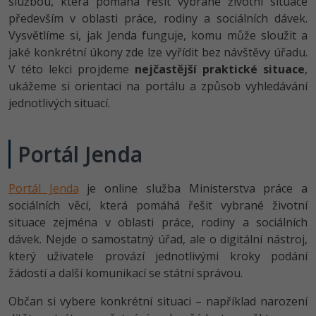
službou, která pomáhá řešit vybrané životní situace
-80%
Vývojář mobilních aplikací
Python
Digitální gramotnost
především v oblasti práce, rodiny a sociálních dávek.
HTML5, CSS3, Bootstrap, SEO
PHP
Vysvětlíme si, jak Jenda funguje, komu může sloužit a
-80%
-30%
Specialista na AI a bigdata
JavaScript
Marketing
jaké konkrétní úkony zde lze vyřídit bez návštěvy úřadu.
SQL a databáze
JavaScript
V této lekci projdeme
nejčastější praktické situace
,
-80%
C# Game developer
PHP
WordPress
ukážeme si orientaci na portálu a způsob vyhledávání
Testování a verzování
Python
jednotlivých situací.
-80%
-30%
Webdesigner
C++
SEO
UML a návrhové vzory
HTML / CSS
-80%
Tester
Swift
Portál Jenda
UX
React
UML a návrhové vzory
-80%
Systémový administrátor
Kotlin
Business
Portál Jenda
je online služba Ministerstva práce a
Spring
MySQL/MariaDB
sociálních věcí, která pomáhá řešit vybrané životní
-80%
-25%
Grafik / UX/UI návrhář
C
Kryptoměny
situace zejména v oblasti práce, rodiny a sociálních
ASP.NET MVC
MS-SQL
dávek. Nejde o samostatný úřad, ale o digitální nástroj,
-30%
3D grafik
VB.NET
Copywriting
který uživatele provází jednotlivými kroky podání
Django
SQLite
žádostí a další komunikací se státní správou.
-80%
Projektový manažer
SQL
MS Office
Best practices
Občan si vybere konkrétní situaci – například narození
-80%
Databázový analytik
Návrh SW
Google Dokumenty