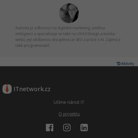
Autorka je odbornicí na digitální marketing, umělou
inteligenci a specializuje se také na UX/UI Design a tvorbu
webů. Její oblíbenou disciplínou je SEO a práce s AI. Zajímá ji
také programování.
Aktivity
ITnetwork.cz
Učíme národ IT
O projektu