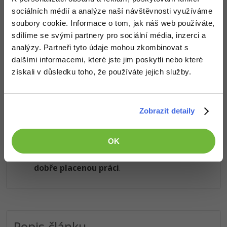
Došel jsi až sem a to je super! Věříme, že ti první lekce
sociálních médií a analýze naší návštěvnosti využíváme
ukázaly něco nového a užitečného.
Ostatní
soubory cookie. Informace o tom, jak náš web používáte,
Chceš v kurzu pokračovat? Přejdi do
prémiové sekce
.
sdílíme se svými partnery pro sociální média, inzerci a
Fórum
analýzy. Partneři tyto údaje mohou zkombinovat s
dalšími informacemi, které jste jim poskytli nebo které
Obsah článku spadá pod licenci
Premium
, koupí článku souhlasíš
získali v důsledku toho, že používáte jejich služby.
se
smluvními podmínkami
.
Zobrazit detaily
Co od nás v dalších lekcích dostaneš?
Přístup k jednotlivým lekcím dle způsobu pořízení.
OK
Kvalitní znalosti
v oblasti IT.
Dovednosti, které ti pomohou získat vysněnou a
dobře placenou práci
.
Popis článku