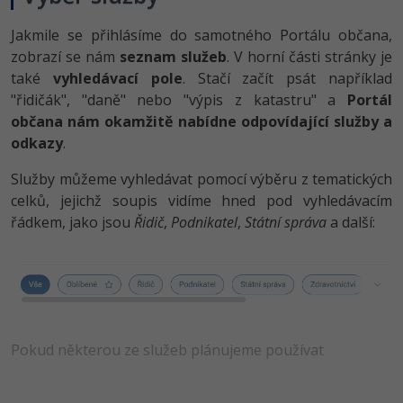
-41%
Copywriter
Jakmile se přihlásíme do samotného Portálu občana,
Algoritmy
Time management
zobrazí se nám
seznam služeb
. V horní části stránky je
-10%
WordPress specialista
také
vyhledávací pole
. Stačí začít psát například
Umělá inteligence (AI)
Windows
"řidičák", "daně" nebo "výpis z katastru" a
Portál
SEO specialista
občana nám okamžitě nabídne odpovídající služby a
Pro děti
Linux
odkazy
.
Více
Sítě
Služby můžeme vyhledávat pomocí výběru z tematických
celků, jejichž soupis vidíme hned pod vyhledávacím
Fórum
Kybernetická bezpečnost
řádkem, jako jsou
Řidič
,
Podnikatel
,
Státní správa
a další:
Elektronický podpis
Fórum
Kurzy designu
Pokud některou ze služeb plánujeme používat
-80%
HTML/CSS
Příběhy absolventů