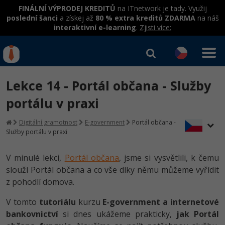
FINÁLNÍ VÝPRODEJ KREDITŮ
na ITnetwork je tady. Využij
poslední šanci
a získej až
80 % extra kreditů ZDARMA
na náš
interaktivní e-learning
.
Zjisti více:
IT kurzy
Od
0 Kč
Lekce 14 - Portál občana - Služby
Přihlásit se
|
Registrovat
IT e-learning
Rekvalifikace a kurzy
portálu v praxi
hrazené úřadem práce
Kurzy IT profesí
Digitální gramotnost
E-government
Portál občana -
Workshopy zdarma
Služby portálu v praxi
Junior programátor
Kurzy programování
Umělá inteligence v praxi
Školení
V minulé lekci,
Portál občana
, jsme si vysvětlili, k čemu
Programátor WWW aplikací
Jak začít?
Kurzy e-commerce
slouží Portál občana a co vše díky němu můžeme vyřídit
Datová analýza v praxi
Základy programování
Školení dle technologií
z pohodlí domova.
-80%
Senior programátor
Java
Testování softwaru
Objektové programování - OOP
C# .NET
V tomto
tutoriálu
kurzu
E-government a internetové
-80%
Front-end developer
C#.NET
Datová analýza
bankovnictví
si dnes ukážeme prakticky,
jak Portál
Umělá inteligence
Java