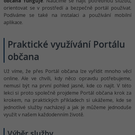
občana funguje
. Naučíme se najít potřebnou službu,
-80%
Vývojář mobilních aplikací
Python
Digitální gramotnost
orientovat se v prostředí a bezpečně portál používat.
HTML5, CSS3, Bootstrap, SEO
PHP
Podíváme se také na instalaci a používání mobilní
-80%
-30%
Specialista na AI a bigdata
JavaScript
Marketing
aplikace.
SQL a databáze
JavaScript
-80%
C# Game developer
PHP
WordPress
Testování a verzování
Python
Praktické využívání Portálu
-80%
-30%
Webdesigner
C++
SEO
občana
UML a návrhové vzory
HTML / CSS
-80%
Tester
Swift
UX
React
UML a návrhové vzory
Už víme, že přes Portál občana lze vyřídit mnoho věcí
-80%
Systémový administrátor
Kotlin
Business
online. Ale ve chvíli, kdy něco opravdu potřebujeme,
Spring
MySQL/MariaDB
nemusí být na první pohled jasné, kde co najít. V této
-80%
-25%
Grafik / UX/UI návrhář
C
Kryptoměny
lekci si proto společně projdeme Portál občana krok za
ASP.NET MVC
MS-SQL
krokem, na praktických příkladech si ukážeme, kde se
-30%
3D grafik
VB.NET
Copywriting
jednotlivé služby nacházejí a jak je můžeme jednoduše
Django
SQLite
využít v našem každodenním životě.
-80%
Projektový manažer
SQL
MS Office
Best practices
-80%
Výběr služby
Databázový analytik
Návrh SW
Google Dokumenty