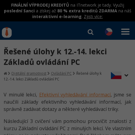
FINÁLNÍ VÝPRODEJ KREDITŮ
na ITnetwork je tady. Využij
poslední šanci
a získej až
80 % extra kreditů ZDARMA
na náš
interaktivní e-learning
.
Zjisti více:
IT kurzy
Od
0 Kč
Řešené úlohy k 12.-14. lekci
Přihlásit se
|
Registrovat
IT e-learning
Rekvalifikace a kurzy
Základů ovládání PC
hrazené úřadem práce
Kurzy IT profesí
Digitální gramotnost
Ovládání PC
Řešené úlohy k
Workshopy zdarma
12.-14. lekci Základů ovládání PC
Junior programátor
Kurzy programování
Umělá inteligence v praxi
Školení
V minulé lekci,
Efektivní vyhledávání informací
, jsme se
Programátor WWW aplikací
Jak začít?
Kurzy e-commerce
naučili základy efektivního vyhledávání informací, jak
Datová analýza v praxi
Základy programování
Školení dle technologií
správně zadávat dotazy a některé vyhledávací triky.
-80%
Senior programátor
Java
Testování softwaru
Objektové programování - OOP
C# .NET
Následující 3 cvičení vám pomohou procvičit znalosti z
-80%
Front-end developer
C#.NET
Datová analýza
kurzu Základní ovládání PC z minulých lekcí. Ve vlastním
Umělá inteligence
Java