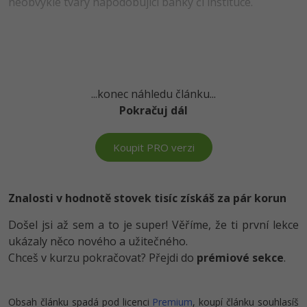
neobvyklé tvary napodobující banky či instituce.
-41%
Copywriter
Algoritmy
Time management
-10%
WordPress specialista
Umělá inteligence (AI)
Windows
SEO specialista
Pro děti
...konec náhledu článku...
Linux
Pokračuj dál
Více
Sítě
Koupit PRO verzi
Fórum
Kybernetická bezpečnost
Elektronický podpis
Znalosti v hodnotě stovek tisíc získáš za pár korun
Fórum
Došel jsi až sem a to je super! Věříme, že ti první lekce
ukázaly něco nového a užitečného.
Chceš v kurzu pokračovat? Přejdi do
prémiové sekce
.
Kurzy designu
-80%
HTML/CSS
Příběhy absolventů
Obsah článku spadá pod licenci
Premium
, koupí článku souhlasíš