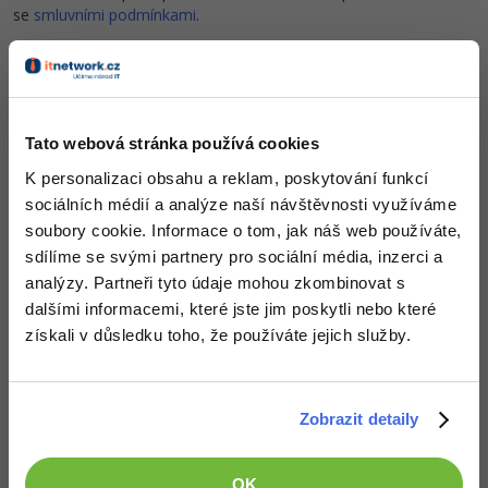
-80%
se
smluvními podmínkami
.
Blog
Photoshop
Kariéra
-80%
Adobe Illustrator
Co od nás v dalších lekcích dostaneš?
Pro firmy
-30%
Adobe Lightroom
Přístup k jednotlivým lekcím dle způsobu pořízení.
Tato webová stránka používá cookies
Kvalitní znalosti
v oblasti IT.
-15%
Adobe XD
K personalizaci obsahu a reklam, poskytování funkcí
Dovednosti, které ti pomohou získat vysněnou a
sociálních médií a analýze naší návštěvnosti využíváme
dobře placenou práci
.
-25%
Adobe InDesign
soubory cookie. Informace o tom, jak náš web používáte,
sdílíme se svými partnery pro sociální média, inzerci a
Adobe After Effects
analýzy. Partneři tyto údaje mohou zkombinovat s
dalšími informacemi, které jste jim poskytli nebo které
-80%
Blender
Popis článku
získali v důsledku toho, že používáte jejich služby.
Inkscape
Požadovaný článek má následující obsah:
Zobrazit detaily
-80%
Fotografování
Řešené úlohy kurzu Základní ovládání PC na
téma kybernetické bezpečnosti vyhledávání.
Video
OK
Úlohy jsou řazené dle obtížnosti s řešením ke