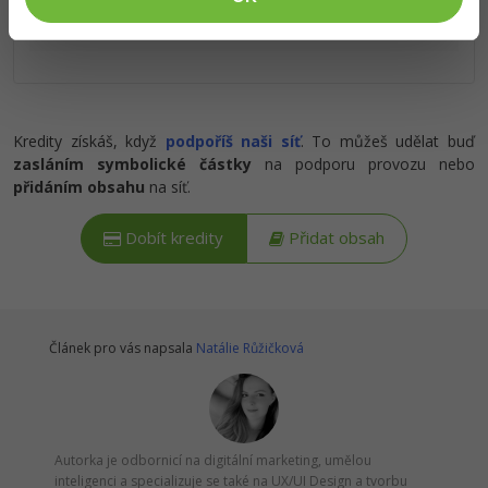
stažení.
Ostatní
Fórum
Kredity získáš, když
podpoříš naši síť
. To můžeš udělat buď
zasláním symbolické částky
na podporu provozu nebo
přidáním obsahu
na síť.
Dobít kredity
Přidat obsah
Článek pro vás napsala
Natálie Růžičková
Autorka je odbornicí na digitální marketing, umělou
inteligenci a specializuje se také na UX/UI Design a tvorbu