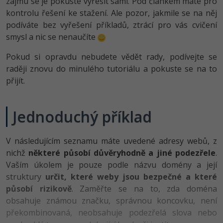
zájmu se je pokuste vyřešit sami. Pod článkem máte pro
-80%
Vývojář mobilních aplikací
Python
Digitální gramotnost
kontrolu řešení ke stažení. Ale pozor, jakmile se na něj
HTML5, CSS3, Bootstrap, SEO
PHP
podíváte bez vyřešení příkladů, ztrácí pro vás cvičení
-80%
-30%
Specialista na AI a bigdata
JavaScript
Marketing
smysl a nic se nenaučíte
SQL a databáze
JavaScript
-80%
C# Game developer
PHP
Pokud si opravdu nebudete vědět rady, podívejte se
WordPress
Testování a verzování
Python
raději znovu do minulého tutoriálu a pokuste se na to
-80%
-30%
Webdesigner
C++
přijít.
SEO
UML a návrhové vzory
HTML / CSS
-80%
Tester
Swift
UX
Jednoduchý příklad
React
UML a návrhové vzory
-80%
Systémový administrátor
Kotlin
Business
Spring
MySQL/MariaDB
V následujícím seznamu máte uvedené adresy webů, z
-80%
-25%
Grafik / UX/UI návrhář
C
Kryptoměny
nichž
některé působí důvěryhodně a jiné podezřele
.
ASP.NET MVC
MS-SQL
Vaším úkolem je pouze podle názvu domény a její
-30%
3D grafik
VB.NET
Copywriting
struktury
určit, které weby jsou bezpečné a které
Django
SQLite
působí rizikově
. Zaměřte se na to, zda doména
-80%
Projektový manažer
SQL
MS Office
obsahuje známou značku, správnou koncovku, není
Best practices
překombinovaná, neobsahuje podezřelá slova nebo
-80%
Databázový analytik
Návrh SW
Google Dokumenty