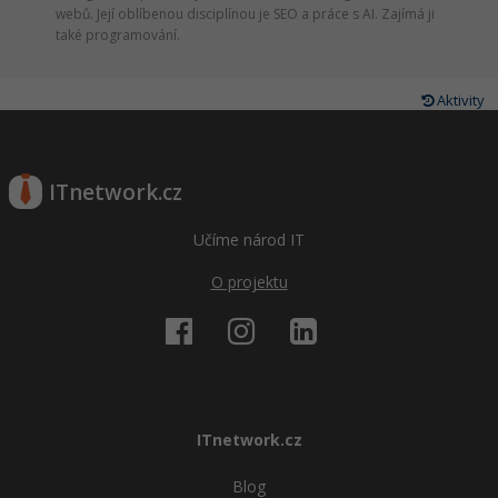
webů. Její oblíbenou disciplínou je SEO a práce s AI. Zajímá ji
také programování.
Aktivity
ITnetwork.cz
Učíme národ IT
O projektu
ITnetwork.cz
Blog