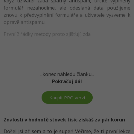
Když uživatel zadá špatný antispam, určitě vyplněný
formulář nezahodíme, ale odeslaná data použijeme
-41%
Copywriter
Algoritmy
znovu k předvyplnění formuláře a uživatele vyzveme k
opravě antispamu.
-10%
WordPress specialista
Umělá inteligence (AI)
První 2 řádky metody proto zjišťují, zda
SEO specialista
Pro děti
Více
Fórum
...konec náhledu článku...
Pokračuj dál
Kurzy e-commerce
Testování softwaru
Koupit PRO verzi
Kurzy designu
-80%
Datová analýza
HTML/CSS
Příběhy absolventů
Znalosti v hodnotě stovek tisíc získáš za pár korun
-80%
Digitální gramotnost
Blog
Photoshop
Došel jsi až sem a to je super! Věříme, že ti první lekce