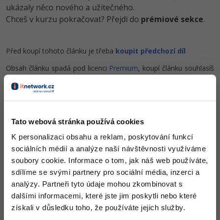
-30%
Kariéra
-80%
ukázaly něco nového a užitečného.
Marketing
Adobe Illustrator
Chceš v kurzu pokračovat? Přejdi do
prémiové sekce
.
Pro firmy
-30%
WordPress
Adobe Lightroom
-30%
Před koupí tohoto článku je třeba
koupit předchozí díl
-15%
SEO
Adobe XD
Obsah článku spadá pod licenci
Premium
, koupí článku souhlasíš
-25%
UX
se
smluvními podmínkami
.
Adobe InDesign
Business
Adobe After Effects
Co od nás v dalších lekcích dostaneš?
-25%
-80%
Tato webová stránka používá cookies
Kryptoměny
Blender
Přístup k jednotlivým lekcím dle způsobu pořízení.
K personalizaci obsahu a reklam, poskytování funkcí
-30%
Kvalitní znalosti
v oblasti IT.
Copywriting
sociálních médií a analýze naší návštěvnosti využíváme
Inkscape
Dovednosti, které ti pomohou získat vysněnou a
soubory cookie. Informace o tom, jak náš web používáte,
-80%
dobře placenou práci
.
-80%
MS Office
Fotografování
sdílíme se svými partnery pro sociální média, inzerci a
analýzy. Partneři tyto údaje mohou zkombinovat s
Google Dokumenty
Video
dalšími informacemi, které jste jim poskytli nebo které
získali v důsledku toho, že používáte jejich služby.
Time management
Ostatní