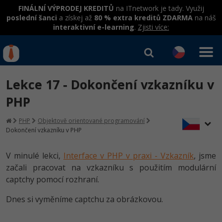
FINÁLNÍ VÝPRODEJ KREDITŮ
na ITnetwork je tady. Využij
poslední šanci
a získej až
80 % extra kreditů ZDARMA
na náš
interaktivní e-learning
.
Zjisti více:
IT kurzy
Od
0 Kč
Lekce 17 - Dokončení vzkazníku v
Přihlásit se
|
Registrovat
IT e-learning
Rekvalifikace a kurzy
PHP
hrazené úřadem práce
Kurzy IT profesí
PHP
Objektově orientované programování
Workshopy zdarma
Dokončení vzkazníku v PHP
Junior programátor
Kurzy programování
Umělá inteligence v praxi
Školení
V minulé lekci,
Interface v PHP v praxi - Vzkazník
, jsme
Programátor WWW aplikací
Jak začít?
začali pracovat na vzkazníku s použitím modulární
Datová analýza v praxi
Základy programování
Školení dle technologií
captchy pomocí rozhraní.
-80%
Senior programátor
Java
Objektové programování - OOP
C# .NET
Dnes si vyměníme captchu za obrázkovou.
-80%
Front-end developer
C#.NET
Umělá inteligence
Java