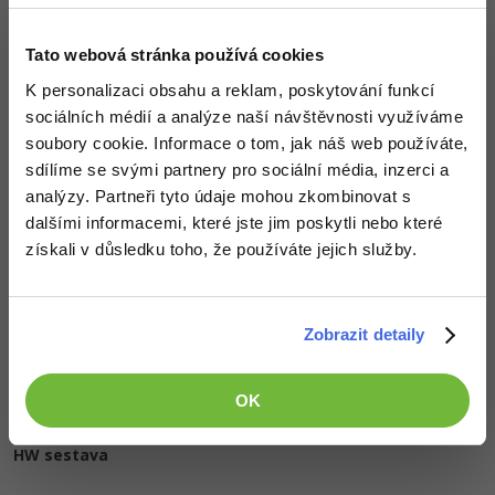
v Blenderu. V úvodu si
ukážeme, jak připravit video
na zpracování a seznámíme
Tato webová stránka používá cookies
se s uživatelským rozhraním.
K personalizaci obsahu a reklam, poskytování funkcí
sociálních médií a analýze naší návštěvnosti využíváme
soubory cookie. Informace o tom, jak náš web používáte,
Zobrazit vše (7)
sdílíme se svými partnery pro sociální média, inzerci a
analýzy. Partneři tyto údaje mohou zkombinovat s
Ocenění
dalšími informacemi, které jste jim poskytli nebo které
získali v důsledku toho, že používáte jejich služby.
Václav Janda zatím nezískal žádná ocenění.
Doplňující informace
Zobrazit detaily
Oblíbené IDE, Editor
OK
HW sestava