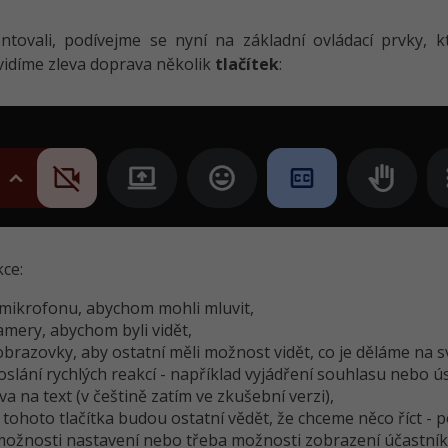
tovali, podívejme se nyní na základní ovládací prvky, 
idíme zleva doprava několik
tlačítek
:
ce:
í mikrofonu, abychom mohli mluvit,
amery, abychom byli vidět,
 obrazovky, aby ostatní měli možnost vidět, co je děláme na s
 poslání rychlých reakcí - například vyjádření souhlasu nebo 
a na text (v češtině zatím ve zkušební verzi),
 tohoto tlačítka budou ostatní vědět, že chceme něco říct - 
 možnosti nastavení nebo třeba možnosti zobrazení účastník