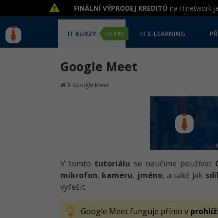
FINÁLNÍ VÝPRODEJ KREDITŮ
na ITnetwork je
IT KURZY
IT E-LEARNING
PŘ
od
0 Kč
Google Meet
Google Meet
V tomto
tutoriálu
se naučíme používat
mikrofon
,
kameru
,
jméno
, a také jak
sdí
vyřešit.
Google Meet funguje přímo v
prohlíž