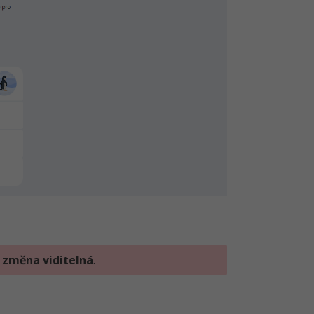
a
změna viditelná
.