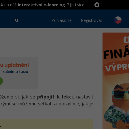
MA
na náš
interaktivní e-learning
.
Zjisti více:
Přihlásit se
Registrovat
ážeme si, jak se
připojit k lekci
, nastavit
terými se můžeme setkat, a poradíme, jak je
.