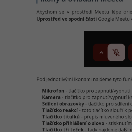
Abychom se v prostředí Meetu lépe orien
Uprostřed ve spodní části
Google Meetu v
Pod jednotlivými ikonami najdeme tyto funk
Mikrofon
- tlačítko pro zapnutí/vypnut
Kamera
- tlačítko pro zapnutí/vypnutí k
Sdílení obrazovky
- tlačítko pro sdílení
Tlačítko reakcí
- toto tlačítko slouží k
Tlačítko titulků
- přepis mluveného slov
Tlačítko přihlášení o slovo
- stisknutím
Tlačítko tří teček
- tady najdeme další