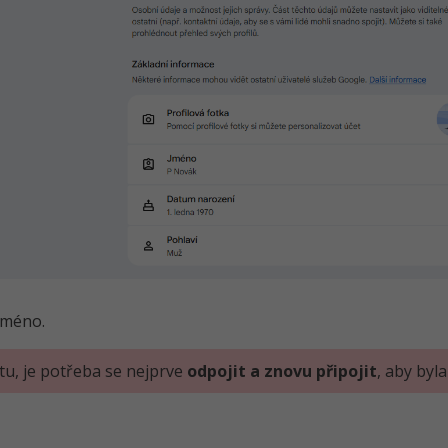
jméno.
tu, je potřeba se nejprve
odpojit a znovu připojit
, aby byl