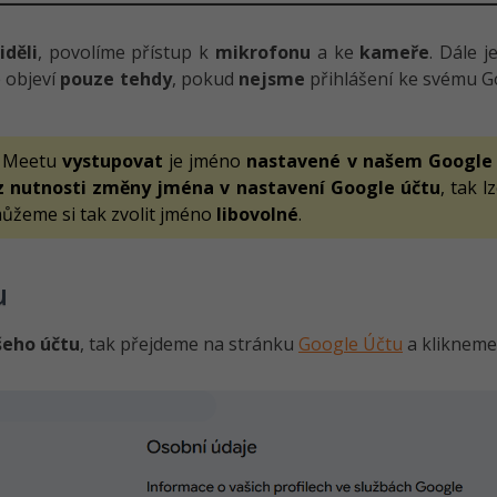
iděli
, povolíme přístup k
mikrofonu
a ke
kameře
. Dále 
e objeví
pouze tehdy
, pokud
nejsme
přihlášení ke svému G
e Meetu
vystupovat
je jméno
nastavené v našem Google
ez nutnosti změny jména v nastavení Google účtu
, tak 
ůžeme si tak zvolit jméno
libovolné
.
u
šeho účtu
, tak přejdeme na stránku
Google Účtu
a klikneme