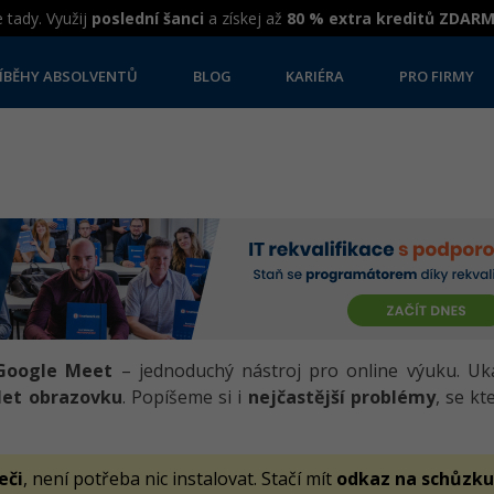
 tady. Využij
poslední šanci
a získej až
80 % extra kreditů ZDAR
ÍBĚHY ABSOLVENTŮ
BLOG
KARIÉRA
PRO FIRMY
Google Meet
– jednoduchý nástroj pro online výuku. Uk
let obrazovku
. Popíšeme si i
nejčastější problémy
, se k
eči
, není potřeba nic instalovat. Stačí mít
odkaz na schůzku