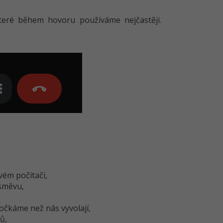
které během hovoru používáme nejčastěji.
vém počítači,
úsměvu,
počkáme než nás vyvolají,
ů,