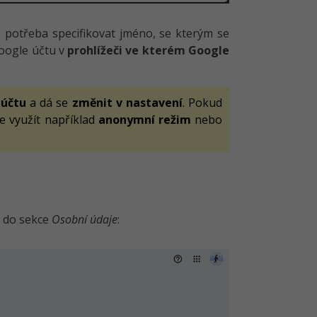
je potřeba specifikovat jméno, se kterým se
oogle účtu v
prohlížeči ve kterém Google
 účtu
a dá se
změnit v nastavení
. Pokud
lze využít například
anonymní režim
nebo
 do sekce
Osobní údaje
: