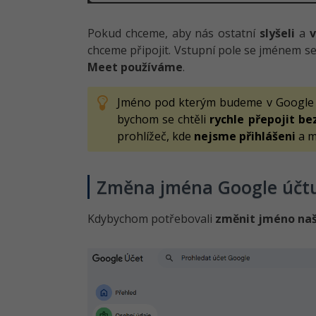
Pokud chceme, aby nás ostatní
slyšeli
a
v
chceme připojit. Vstupní pole se jménem s
Meet používáme
.
Jméno pod kterým budeme v Googl
bychom se chtěli
rychle přepojit b
prohlížeč, kde
nejsme přihlášeni
a m
Změna jména Google účt
Kdybychom potřebovali
změnit jméno na