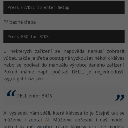
Press F2/DEL to enter Setup
Případně třeba:
Press ESC for BIOS
U některých zařízení se nápověda nemusí zobrazit
vůbec, takže je třeba postupně vyzkoušet několik kláves
nebo se podívat do manuálu výrobce daného zařízení.
Pokud máme např. počítač DELL, je nejjednodušší
vygooglit frázi jako:
DELL enter BIOS
AI výsledek nám sdělí, která klávesa to je. Stejně tak se
můžeme i zeptat
AI
. Můžeme upřesnit i náš model,
pokud by měl výrobce různé klávesy pro jiné modely.