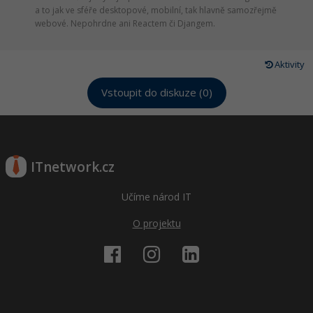
a to jak ve sféře desktopové, mobilní, tak hlavně samozřejmě
webové. Nepohrdne ani Reactem či Djangem.
Aktivity
Vstoupit do diskuze (0)
ITnetwork.cz
Učíme národ IT
O projektu