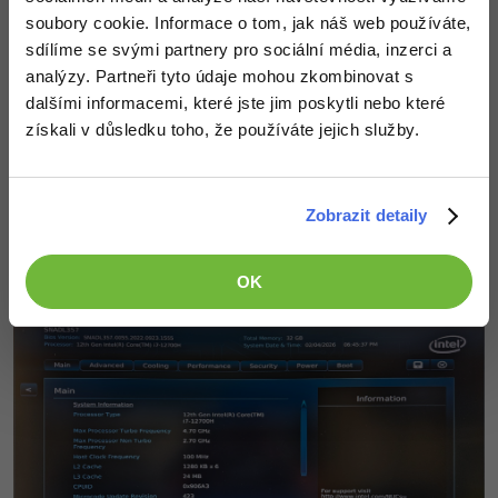
soubory cookie. Informace o tom, jak náš web používáte,
sdílíme se svými partnery pro sociální média, inzerci a
analýzy. Partneři tyto údaje mohou zkombinovat s
dalšími informacemi, které jste jim poskytli nebo které
získali v důsledku toho, že používáte jejich služby.
Zobrazit detaily
Po dalším restartu počítače se otevře obrazovka
nastavení UEFI. Rozhraní každého výrobce vypadá jinak,
může to být např. takto:
OK