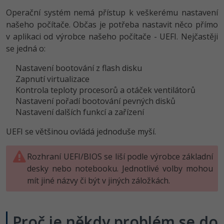
Video
Operační systém nemá přístup k veškerému nastavení
-41%
Copywriter
Algoritmy
Time management
našeho počítače. Občas je potřeba nastavit něco přímo
Ostatní
v aplikaci od výrobce našeho počítače - UEFI. Nejčastěji
-10%
WordPress specialista
Umělá inteligence (AI)
Windows
Fórum
se jedná o:
SEO specialista
Pro děti
Nastavení bootování z flash disku
Linux
Zapnutí virtualizace
Kontrola teploty procesorů a otáček ventilátorů
Více
Sítě
Nastavení pořadí bootování pevných disků
Nastavení dalších funkcí a zařízení
Fórum
Kybernetická bezpečnost
UEFI se většinou ovládá jednoduše myší.
Elektronický podpis
Rozhraní UEFI/BIOS se liší podle výrobce základní
Fórum
desky nebo notebooku. Jednotlivé volby mohou
mít jiné názvy či být v jiných záložkách.
Proč je někdy problém se do