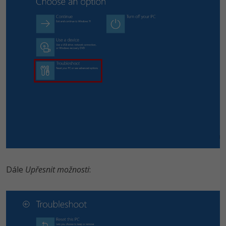
Dále
Upřesnit možnosti
: