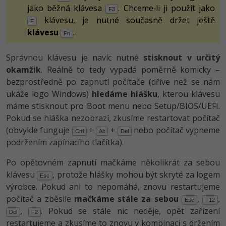
jako běžná klávesa
. Chceme‑li ji použít jako
F3
klávesu, je nutné současně držet ještě
F
klávesu
.
Fn
Správnou klávesu je navíc nutné
stisknout v určitý
okamžik
. Reálně to tedy vypadá poměrně komicky –
bezprostředně po zapnutí počítače (dříve než se nám
ukáže logo Windows)
hledáme hlášku
, kterou klávesu
máme stisknout pro Boot menu nebo Setup/BIOS/UEFI.
Pokud se hláška nezobrazí, zkusíme restartovat počítač
(obvykle funguje
+
+
nebo počítač vypneme
Ctrl
Alt
Del
podržením zapínacího tlačítka).
Po opětovném zapnutí mačkáme několikrát za sebou
klávesu
, protože hlášky mohou být skryté za logem
Esc
výrobce. Pokud ani to nepomáhá, znovu restartujeme
počítač a zběsile
mačkáme stále za sebou
,
,
Esc
F12
,
. Pokud se stále nic neděje, opět zařízení
Del
F2
restartujeme a zkusíme to znovu v kombinaci s držením