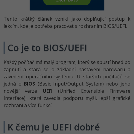
-80%
Vývojář mobilních aplikací
-80%
Python
Digitální gramotnost
Photoshop
HTML5, CSS3, Bootstrap, SEO
PHP
-80%
-30%
Specialista na AI a bigdata
Tento krátký článek vznikl jako doplňující postup k
-80%
JavaScript
Marketing
Adobe Illustrator
SQL a databáze
lekcím, kde je potřeba pracovat s rozhraním BIOS/UEFI.
JavaScript
-80%
C# Game developer
-30%
PHP
WordPress
Adobe Lightroom
Testování a verzování
Python
Co je to BIOS/UEFI
-80%
-30%
Webdesigner
-15%
C++
SEO
Adobe XD
UML a návrhové vzory
HTML / CSS
-80%
Tester
-25%
Swift
Každý počítač má malý program, který se spustí hned po
UX
Adobe InDesign
React
UML a návrhové vzory
zapnutí a stará se o základní nastavení hardwaru a
-80%
Systémový administrátor
Kotlin
zavedení operačního systému. U starších počítačů se
Business
Adobe After Effects
Spring
MySQL/MariaDB
jedná o
BIOS
(Basic Input/Output System) nebo jeho
-80%
-25%
Grafik / UX/UI návrhář
-80%
C
novější verze
UEFI
(Unified Extensible Firmware
Kryptoměny
Blender
ASP.NET MVC
MS-SQL
Interface), která zavedla podporu myši, lepší grafické
-30%
3D grafik
VB.NET
rozhraní a více funkcí.
Copywriting
Inkscape
Django
SQLite
-80%
Projektový manažer
-80%
SQL
MS Office
Fotografování
Best practices
K čemu je UEFI dobré
-80%
Databázový analytik
Návrh SW
Google Dokumenty