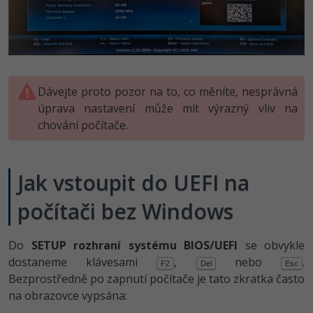
Dávejte proto pozor na to, co měníte, nesprávná
úprava nastavení může mít výrazný vliv na
chování počítače.
Jak vstoupit do UEFI na
počítači bez Windows
Do
SETUP rozhraní systému BIOS/UEFI
se obvykle
dostaneme klávesami
,
nebo
.
F2
Del
Esc
Bezprostředně po zapnutí počítače je tato zkratka často
na obrazovce vypsána: