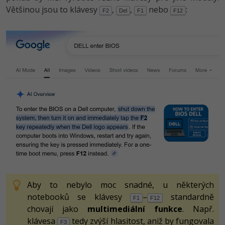
Většinou jsou to klávesy
,
,
nebo
:
F2
Del
F1
F12
Aby to nebylo moc snadné, u některých
notebooků se klávesy
–
standardně
F1
F12
chovají jako
multimediální funkce
. Např.
klávesa
tedy zvýší hlasitost, aniž by fungovala
F3