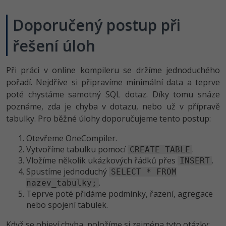
Doporučený postup při
řešení úloh
Při práci v online kompileru se držíme jednoduchého
pořadí. Nejdříve si připravíme minimální data a teprve
poté chystáme samotný SQL dotaz. Díky tomu snáze
poznáme, zda je chyba v dotazu, nebo už v přípravě
tabulky. Pro běžné úlohy doporučujeme tento postup:
Otevřeme OneCompiler.
Vytvoříme tabulku pomocí
.
CREATE TABLE
Vložíme několik ukázkových řádků přes
.
INSERT
Spustíme jednoduchý
SELECT * FROM
.
nazev_tabulky;
Teprve poté přidáme podmínky, řazení, agregace
nebo spojení tabulek.
Když se objeví chyba, položíme si zejména tyto otázky: