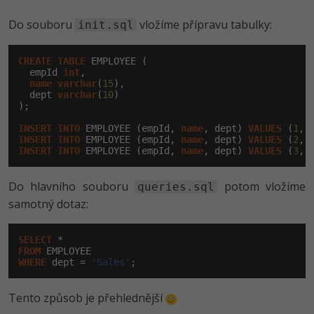
Do souboru
vložíme přípravu tabulky:
init.sql
CREATE
TABLE
 EMPLOYEE (

  empId 
int
,

name
varchar
(
15
),

  dept 
varchar
(
10
)

);

INSERT
INTO
 EMPLOYEE (empId, 
name
, dept) 
VALUES
 (
1
, 
INSERT
INTO
 EMPLOYEE (empId, 
name
, dept) 
VALUES
 (
2
, 
INSERT
INTO
 EMPLOYEE (empId, 
name
, dept) 
VALUES
 (
3
, 
Do hlavního souboru
potom vložíme
queries.sql
samotný dotaz:
SELECT
FROM
WHERE
 dept = 
'Sales'
;
Tento způsob je přehlednější