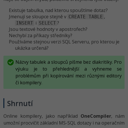
Existuje tabulka, nad kterou spouštíme dotaz?
Jmenují se sloupce stejně v
,
CREATE TABLE
i
?
INSERT
SELECT
Jsou textové hodnoty v apostrofech?
Nechybí za příkazy středníky?
Používáme stejnou verzi SQL Serveru, pro kterou je
ukázka určená?
Názvy tabulek a sloupců pišme bez diakritiky. Pro
výuku je to přehlednější a vyhneme se
problémům při kopírování mezi různými editory
či kompilery.
Shrnutí
Online kompilery, jako například
OneCompiler
, nám
umožní procvičit základní MS-SQL dotazy i na operačním