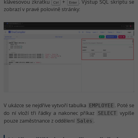
klávesovou zkratku
+
. Výstup SQL skriptu se
Ctrl
Enter
zobrazí v pravé polovině stránky:
V ukázce se nejdříve vytvoří tabulka
. Poté se
EMPLOYEE
do ní vloží tři řádky a nakonec příkaz
vypíše
SELECT
pouze zaměstnance z oddělení
.
Sales