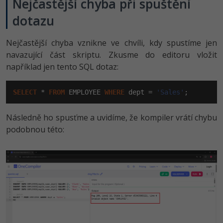
Nejčastější chyba při spuštění
dotazu
Nejčastější chyba vznikne ve chvíli, kdy spustíme jen
navazující část skriptu. Zkusme do editoru vložit
například jen tento SQL dotaz:
SELECT
 * 
FROM
 EMPLOYEE 
WHERE
 dept = 
'Sales'
;
Následně ho spusťme a uvidíme, že kompiler vrátí chybu
podobnou této: