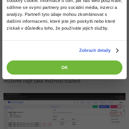
Po přidání sloupce
vkládáme hodnotu i pro nový
email
soubory cookie. Informace o tom, jak náš web používáte,
sloupec. Kdybychom napsali jen
sdílíme se svými partnery pro sociální média, inzerci a
ALTER TABLE
bez
analýzy. Partneři tyto údaje mohou zkombinovat s
EMPLOYEE ADD email varchar(50);
dalšími informacemi, které jste jim poskytli nebo které
předchozího
, kompiler by opět
CREATE TABLE
získali v důsledku toho, že používáte jejich služby.
nevěděl, kterou tabulku má změnit.
Stažení a rozdělení souborů
Zobrazit detaily
OneCompiler umožňuje práci se soubory v levé části
editoru. Hlavní soubor bývá pojmenovaný například
OK
. Přes nabídku vedle tlačítka
Run
queries.sql
můžeme najít také možnost stažení.