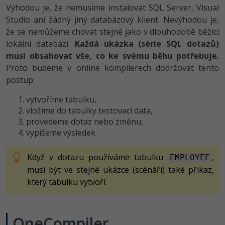
Video
Výhodou je, že nemusíme instalovat SQL Server, Visual
-41%
Copywriter
Studio ani žádný jiný databázový klient. Nevýhodou je,
Algoritmy
Time management
Ostatní
že se nemůžeme chovat stejně jako v dlouhodobě běžící
-10%
WordPress specialista
lokální databázi.
Každá ukázka (série SQL dotazů)
Umělá inteligence (AI)
Windows
Fórum
musí obsahovat vše, co ke svému běhu potřebuje.
SEO specialista
Proto budeme v online kompilerech dodržovat tento
Pro děti
Linux
postup:
Více
Sítě
vytvoříme tabulku,
vložíme do tabulky testovací data,
Fórum
Kybernetická bezpečnost
provedeme dotaz nebo změnu,
vypíšeme výsledek.
Elektronický podpis
Když v dotazu používáme tabulku
,
EMPLOYEE
Fórum
musí být ve stejné ukázce (scénáři) také příkaz,
který tabulku vytvoří.
OneCompiler