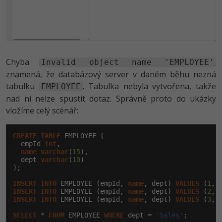
Chyba
Invalid object name 'EMPLOYEE'
znamená, že databázový server v daném běhu nezná
tabulku
. Tabulka nebyla vytvořena, takže
EMPLOYEE
nad ní nelze spustit dotaz. Správně proto do ukázky
vložíme celý scénář:
CREATE
TABLE
 EMPLOYEE (

  empId 
int
,

name
varchar
(
15
),

  dept 
varchar
(
10
)

);

INSERT
INTO
 EMPLOYEE (empId, 
name
, dept) 
VALUES
 (
1
, 
INSERT
INTO
 EMPLOYEE (empId, 
name
, dept) 
VALUES
 (
2
, 
INSERT
INTO
 EMPLOYEE (empId, 
name
, dept) 
VALUES
 (
3
, 
SELECT
 * 
FROM
 EMPLOYEE 
WHERE
 dept = 
'Sales'
;