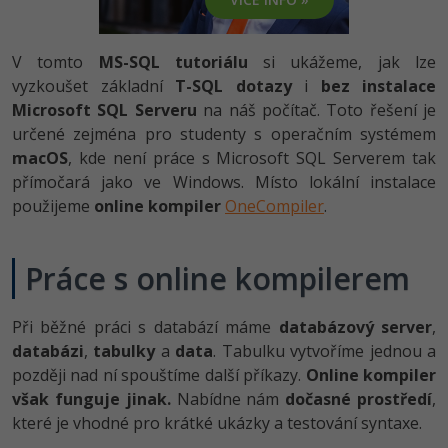
-80%
Vývojář mobilních aplikací
-80%
Python
Digitální gramotnost
Photoshop
HTML5, CSS3, Bootstrap, SEO
PHP
-80%
-30%
V tomto
MS-SQL tutoriálu
Specialista na AI a bigdata
si ukážeme, jak lze
-80%
JavaScript
Marketing
Adobe Illustrator
SQL a databáze
vyzkoušet základní
T-SQL dotazy
i
bez instalace
JavaScript
-80%
C# Game developer
Microsoft SQL Serveru
na náš počítač. Toto řešení je
-30%
PHP
WordPress
Adobe Lightroom
Testování a verzování
určené zejména pro studenty s operačním systémem
Python
-80%
-30%
Webdesigner
macOS
, kde není práce s Microsoft SQL Serverem tak
-15%
C++
SEO
Adobe XD
UML a návrhové vzory
přímočará jako ve Windows. Místo lokální instalace
HTML / CSS
-80%
Tester
použijeme
online kompiler
OneCompiler
.
-25%
Swift
UX
Adobe InDesign
React
UML a návrhové vzory
-80%
Systémový administrátor
Kotlin
Business
Adobe After Effects
Práce s online kompilerem
Spring
MySQL/MariaDB
-80%
-25%
Grafik / UX/UI návrhář
-80%
C
Kryptoměny
Blender
ASP.NET MVC
MS-SQL
Při běžné práci s databází máme
databázový server
,
-30%
3D grafik
VB.NET
databázi
,
tabulky
a
data
. Tabulku vytvoříme jednou a
Copywriting
Inkscape
Django
SQLite
později nad ní spouštíme další příkazy.
Online kompiler
-80%
Projektový manažer
-80%
SQL
však funguje jinak.
MS Office
Nabídne nám
dočasné prostředí
,
Fotografování
Best practices
které je vhodné pro krátké ukázky a testování syntaxe.
-80%
Databázový analytik
Návrh SW
Google Dokumenty