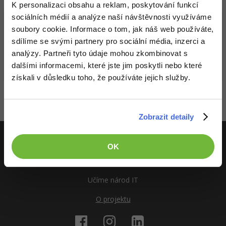
-10%
WordPress specialista
Umělá inteligence (AI)
K personalizaci obsahu a reklam, poskytování funkcí
Windows
Fórum
sociálních médií a analýze naší návštěvnosti využíváme
15. září 13:30 - 14:30
SEO specialista
Pro děti
soubory cookie. Informace o tom, jak náš web používáte,
Linux
sdílíme se svými partnery pro sociální média, inzerci a
Více
analýzy. Partneři tyto údaje mohou zkombinovat s
Sítě
dalšími informacemi, které jste jim poskytli nebo které
Dálkově
Zdarma
9 / 25
Fórum
Kybernetická bezpečnost
získali v důsledku toho, že používáte jejich služby.
Zobrazit všechna školení
Elektronický podpis
Aktivity
Zobrazit detaily
Fórum
OK
ITnetwork.cz
Učíme národ IT
O projektu