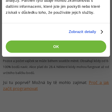
analýzy. Partneři tyto údaje mohou zkombinovat s
dalšími informacemi, které jste jim poskytli nebo které
získali v důsledku toho, že používáte jejich služby.
Hodnoty vajíček
Barevné vajíčko +8%
Zobrazit detaily
Vajíčko s mašlí +28%
Kuře +38%
Kachna +50%
OK
Zajíc +100%
Pozice a počet vajíček se může během soutěže měnit. Obsahují kódy od 8-
100% bodů navíc. Akce platí do 28.4. Některé kódy mohou fungovat až od
určitého balíčku bodů.
Jsi tu poprvé? Možná by tě mohlo zajímat:
Proč a jak
začít programovat