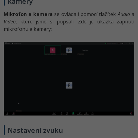
kamery
Mikrofon a kamera
se ovládají pomocí tlačítek
Audio
a
Video
, které jsme si popsali. Zde je ukázka zapnutí
mikrofonu a kamery:
Nastavení zvuku