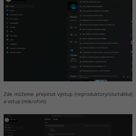
Zde můžeme přepínat výstup (reproduktory/sluchát­ka)
a vstup (mikrofon):