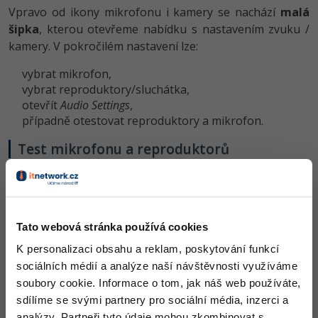
Vpravo od ikony mikrofonu i kamery se nachází
malá
šipka
, kterou otevřeme nabídku s nastavením zvuku /
kamery. V pokročilém nastavení lze:
vybrat mikrofon,
vybrat reproduktory/sluchát­ka,
otevřít
Audio Settings
,
případně otestovat reproduktory a mikrofon.
Test mikrofonu a reproduktorů
Po otevření okna
Audio Settings
máme možnost provést
test:
Tato webová stránka používá cookies
K personalizaci obsahu a reklam, poskytování funkcí
sociálních médií a analýze naší návštěvnosti využíváme
soubory cookie. Informace o tom, jak náš web používáte,
sdílíme se svými partnery pro sociální média, inzerci a
analýzy. Partneři tyto údaje mohou zkombinovat s