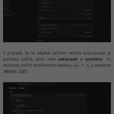
V případě, že se nějaké zařízení nechce zobrazovat, je
potřeba ověřit, jestli není
zakázané v systému
. To
můžeme ověřit zmáčknutím klávesy
+
a zadáním
Win
R
:
mmsys.cpl