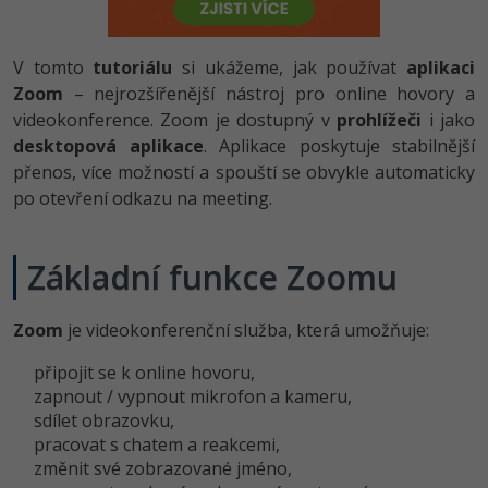
-80%
Vývojář mobilních aplikací
-80%
Python
Digitální gramotnost
Photoshop
HTML5, CSS3, Bootstrap, SEO
PHP
-80%
-30%
V tomto
tutoriálu
Specialista na AI a bigdata
si ukážeme, jak používat
aplikaci
-80%
JavaScript
Marketing
Adobe Illustrator
SQL a databáze
Zoom
– nejrozšířenější nástroj pro online hovory a
JavaScript
-80%
C# Game developer
videokonference. Zoom je dostupný v
prohlížeči
i jako
-30%
PHP
WordPress
Adobe Lightroom
Testování a verzování
desktopová aplikace
. Aplikace poskytuje stabilnější
Python
-80%
-30%
Webdesigner
přenos, více možností a spouští se obvykle automaticky
-15%
C++
SEO
Adobe XD
UML a návrhové vzory
po otevření odkazu na meeting.
HTML / CSS
-80%
Tester
-25%
Swift
UX
Adobe InDesign
React
UML a návrhové vzory
Základní funkce Zoomu
-80%
Systémový administrátor
Kotlin
Business
Adobe After Effects
Spring
MySQL/MariaDB
-80%
-25%
Grafik / UX/UI návrhář
-80%
C
Zoom
je videokonferenční služba, která umožňuje:
Kryptoměny
Blender
ASP.NET MVC
MS-SQL
připojit se k online hovoru,
-30%
3D grafik
VB.NET
Copywriting
Inkscape
zapnout / vypnout mikrofon a kameru,
Django
SQLite
sdílet obrazovku,
-80%
Projektový manažer
-80%
SQL
MS Office
Fotografování
pracovat s chatem a reakcemi,
Best practices
změnit své zobrazované jméno,
-80%
Databázový analytik
Návrh SW
Google Dokumenty