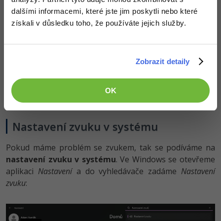
dalšími informacemi, které jste jim poskytli nebo které
získali v důsledku toho, že používáte jejich služby.
Zobrazit detaily
V ukázce
testujeme reproduktory
a
mikrofon
. Zoom
nejprve přehrál
testovací zvuk,
čímž jsme si ověřili, že
OK
zvuk funguje správně
. Poté jsme ověřili
mikrofon
a
zoom nám
přehrál to, co jsme řekli
.
Nastavení zvuku v systému
Pokud máme problém se zvukem, tak se podíváme na
nastavení zvuku v systému
. Ve Windows se otevřeme
aplikaci
Nastavení
a do vyhledávače zadáme
Nastavení
zvuku
: