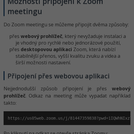
Možnosti připojení k Zoom
meetingu
Do Zoom meetingu se můžeme připojit dvěma způsoby:
přes
webový prohlížeč
, který nevyžaduje instalaci a
je vhodný pro rychlé nebo jednorázové použití,
přes
desktopovou aplikaci
Zoom, která nabízí
stabilnější přenos, vyšší kvalitu zvuku a videa a
širší možnosti nastavení.
Připojení přes webovou aplikaci
Nejjednodušší způsob připojení je přes
webový
prohlížeč
. Odkaz na meeting může vypadat například
takto:
https://us05web.zoom.us/j/81447359838?pwd=1IQWhNIxz7
Po kliknutí na odkaz se otevře stránka Zoomu: