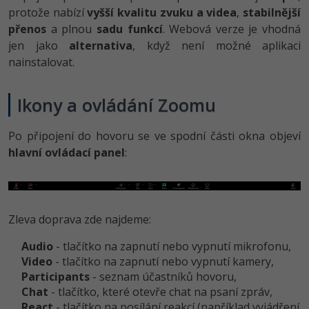
protože nabízí
vyšší kvalitu zvuku a videa
,
stabilnější
přenos
a plnou
sadu funkcí
. Webová verze je vhodná
jen jako
alternativa
, když není možné aplikaci
nainstalovat.
Ikony a ovládání Zoomu
Po připojení do hovoru se ve spodní části okna objeví
hlavní ovládací panel
:
Zleva doprava zde najdeme:
Audio
- tlačítko na zapnutí nebo vypnutí mikrofonu,
Video
- tlačítko na zapnutí nebo vypnutí kamery,
Participants
- seznam účastníků hovoru,
Chat
- tlačítko, které otevře chat na psaní zpráv,
React
- tlačítko na posílání reakcí (například vyjádření