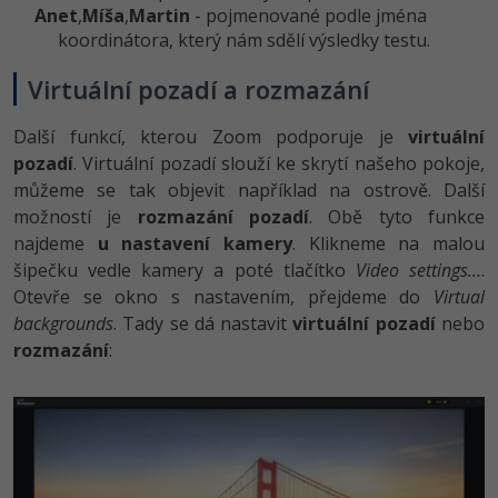
Anet
,
Míša
,
Mar­tin
- pojmenované podle jména
koordinátora, který nám sdělí výsledky testu.
Virtuální pozadí a rozmazání
Další funkcí, kterou Zoom podporuje je
virtuální
pozadí
. Virtuální pozadí slouží ke skrytí našeho pokoje,
můžeme se tak objevit například na ostrově. Další
možností je
rozmazání pozadí
. Obě tyto funkce
najdeme
u nastavení kamery
. Klikneme na malou
šipečku vedle kamery a poté tlačítko
Video settings...
.
Otevře se okno s nastavením, přejdeme do
Virtual
backgrounds
. Tady se dá nastavit
virtuální pozadí
nebo
rozmazání
: