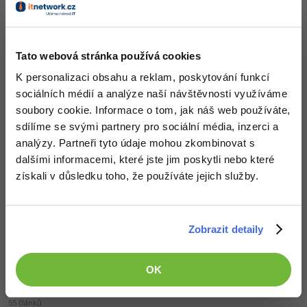
Zobrazit sekci
ZDARMA
Tato webová stránka používá cookies
K personalizaci obsahu a reklam, poskytování funkcí
sociálních médií a analýze naší návštěvnosti využíváme
soubory cookie. Informace o tom, jak náš web používáte,
Zprávy ze světa mobilních zařízení
sdílíme se svými partnery pro sociální média, inzerci a
analýzy. Partneři tyto údaje mohou zkombinovat s
321 článků
Zobrazit sekci
dalšími informacemi, které jste jim poskytli nebo které
získali v důsledku toho, že používáte jejich služby.
ZDARMA
Zobrazit detaily
OK
Zprávy ze světa IT businessu
55 článků