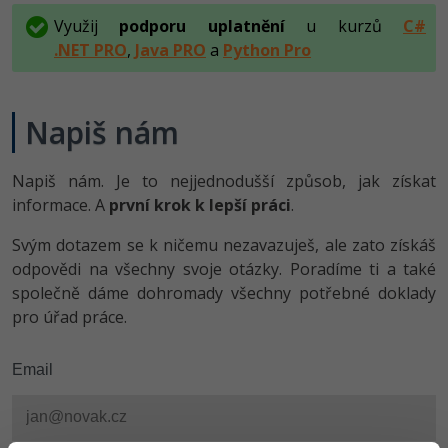
Využij
podporu uplatnění
u kurzů
C#
.NET PRO
,
Java PRO
a
Python Pro
Napiš nám
Napiš nám. Je to nejjednodušší způsob, jak získat
informace. A
první krok k lepší práci
.
Svým dotazem se k ničemu nezavazuješ, ale zato získáš
odpovědi na všechny svoje otázky. Poradíme ti a také
společně dáme dohromady všechny potřebné doklady
pro úřad práce.
Email