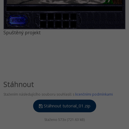
Spuštěný projekt
Stáhnout
Stažením následujícího souboru souhlasíš s
licenčními podmínkami
Stáhnout tutorial_01.zip
Staženo 573x (721.63 kB)