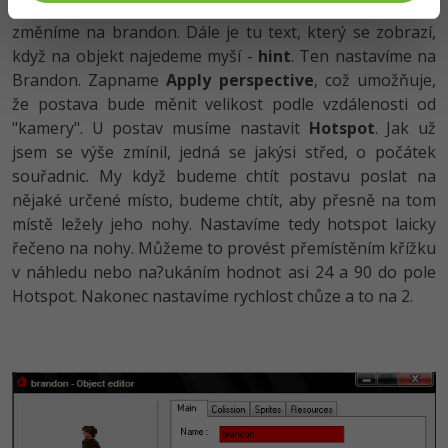
(jméno postavy pro engine - bez mezer a diakritiky)
změníme na brandon. Dále je tu text, který se zobrazí,
když na objekt najedeme myší -
hint
. Ten nastavíme na
Brandon. Zapname
Apply perspective
, což umožňuje,
že postava bude měnit velikost podle vzdálenosti od
"kamery". U postav musíme nastavit
Hotspot
. Jak už
jsem se výše zmínil, jedná se jakýsi střed, o počátek
souřadnic. My když budeme chtít postavu poslat na
nějaké určené místo, budeme chtít, aby přesně na tom
místě ležely jeho nohy. Nastavíme tedy hotspot laicky
řečeno na nohy. Můžeme to provést přemístěním křížku
v náhledu nebo na?ukáním hodnot asi 24 a 90 do pole
Hotspot. Nakonec nastavíme rychlost chůze a to na 2.