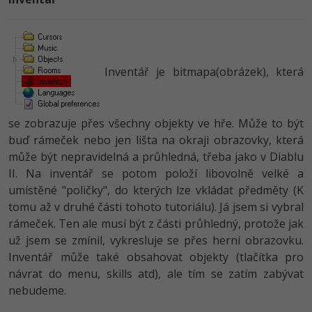
Video
-41%
Copywriter
Algoritmy
Time management
Ostatní
-10%
WordPress specialista
Umělá inteligence (AI)
Windows
Fórum
Inventář je bitmapa(obrázek), která
SEO specialista
Pro děti
Linux
se zobrazuje přes všechny objekty ve hře. Může to být
Více
Sítě
buď rámeček nebo jen lišta na okraji obrazovky, která
může být nepravidelná a průhledná, třeba jako v Diablu
Fórum
Kybernetická bezpečnost
II. Na inventář se potom položí libovolně velké a
umístěné "poličky", do kterých lze vkládat předměty (K
Elektronický podpis
tomu až v druhé části tohoto tutoriálu). Já jsem si vybral
rámeček. Ten ale musí být z části průhledný, protože jak
Fórum
už jsem se zmínil, vykresluje se přes herní obrazovku.
Inventář může také obsahovat objekty (tlačítka pro
návrat do menu, skills atd), ale tím se zatím zabývat
nebudeme.