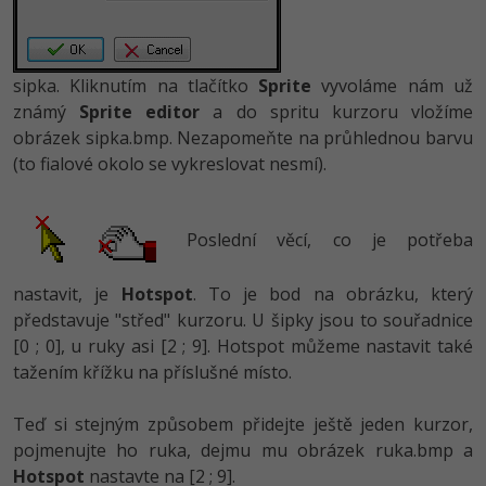
sipka. Kliknutím na tlačítko
Sprite
vyvoláme nám už
známý
Sprite editor
a do spritu kurzoru vložíme
obrázek sipka.bmp. Nezapomeňte na průhlednou barvu
(to fialové okolo se vykreslovat nesmí).
Poslední věcí, co je potřeba
nastavit, je
Hotspot
. To je bod na obrázku, který
představuje "střed" kurzoru. U šipky jsou to souřadnice
[0 ; 0], u ruky asi [2 ; 9]. Hotspot můžeme nastavit také
tažením křížku na příslušné místo.
Teď si stejným způsobem přidejte ještě jeden kurzor,
pojmenujte ho ruka, dejmu mu obrázek ruka.bmp a
Hotspot
nastavte na [2 ; 9].