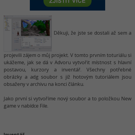
-80%
Vývojář mobilních aplikací
-80%
Python
Digitální gramotnost
Photoshop
HTML5, CSS3, Bootstrap, SEO
PHP
-80%
-30%
Specialista na AI a bigdata
-80%
JavaScript
Marketing
Adobe Illustrator
SQL a databáze
JavaScript
-80%
C# Game developer
Děkuji, že jste se dostali až sem a
-30%
PHP
WordPress
Adobe Lightroom
Testování a verzování
Python
-80%
-30%
Webdesigner
-15%
C++
SEO
Adobe XD
UML a návrhové vzory
projevili zájem o můj projekt. V tomto prvním toturiálu si
HTML / CSS
-80%
Tester
-25%
ukážeme, jak se dá v Advoru vytvořit místnost s hlavní
Swift
UX
Adobe InDesign
React
UML a návrhové vzory
postavou, kurzory a inventář. Všechny potřebné
-80%
Systémový administrátor
Kotlin
obrázky a adg soubor s již hotovým tutoriálem jsou
Business
Adobe After Effects
Spring
MySQL/MariaDB
obsaženy v archivu na konci článku.
-80%
-25%
Grafik / UX/UI návrhář
-80%
C
Kryptoměny
Blender
ASP.NET MVC
MS-SQL
Jako první si vytvoříme nový soubor a to položkou New
-30%
3D grafik
VB.NET
game v nabídce File.
Copywriting
Inkscape
Django
SQLite
-80%
Projektový manažer
-80%
SQL
MS Office
Fotografování
Best practices
-80%
Databázový analytik
Návrh SW
Google Dokumenty
Inventář