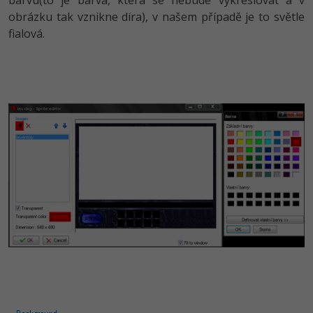
barvu(to je barva, která se nebude vykreslovat a v
obrázku tak vznikne díra), v našem případě je to světle
fialová.